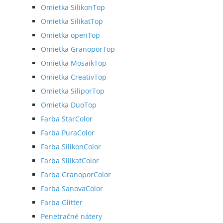
Omietka SilikonTop
Omietka SilikatTop
Omietka openTop
Omietka GranoporTop
Omietka MosaikTop
Omietka CreativTop
Omietka SiliporTop
Omietka DuoTop
Farba StarColor
Farba PuraColor
Farba SilikonColor
Farba SilikatColor
Farba GranoporColor
Farba SanovaColor
Farba Glitter
Penetračné nátery