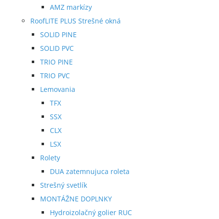
AMZ markízy
RoofLITE PLUS Strešné okná
SOLID PINE
SOLID PVC
TRIO PINE
TRIO PVC
Lemovania
TFX
SSX
CLX
LSX
Rolety
DUA zatemnujuca roleta
Strešný svetlík
MONTÁŽNE DOPLNKY
Hydroizolačný golier RUC