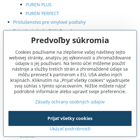
PUREN PLUS
PUREN PERFECT
Príslušenstvo pre vinylové podlahy
Pojazdové dosky DAN-Boards
Predvoľby súkromia
Fasádne kotvy
Vinylové podlahy
Cookies používame na zlepšenie vašej návštevy tejto
Calgary
webovej stránky, analýzu jej výkonnosti a zhromažďovanie
údajov o jej používaní. Na tento účel môžeme použiť
Edmonton
nástroje a služby tretích strán a zhromaždené údaje sa
môžu preniesť k partnerom v EÚ, USA alebo iných
Vancouver
krajinách. Kliknutím na „Prijať všetky cookies“ vyjadrujete
Toronto
svoj súhlas s týmto spracovaním. Nižšie môžete nájsť
podrobné informácie alebo upraviť svoje preferencie.
Golden
Victoria
Zásady ochrany osobných údajov
Hamilton
Kingstone
Prijať všetky cookies
Montreal
Ukázať podrobnosti
Ottawa