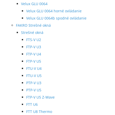
Velux GLU 0064
Velux GLU 0064 horné ovládanie
Velux GLU 0064b spodné ovládanie
FAKRO Strešné okná
Strešné okná
FTS-V U2
FTP-V U3
FTP-V U4
FTP-V U5
FTU-V U4
FTU-V U5
PTP-V U3
PTP-V U5
FTP-V U5 Z-Wave
FTT U6
FTT U8 Thermo