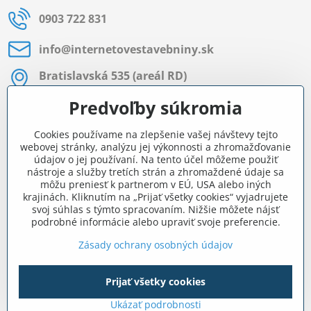
0903 722 831
info​@internetovestavebniny​.sk
Bratislavská 535 (areál RD)
Most pri Bratislave
Predvoľby súkromia
Pon - Pia 8:00 - 11:30 a 12:15 - 15:30
Cookies používame na zlepšenie vašej návštevy tejto
Facebook
webovej stránky, analýzu jej výkonnosti a zhromažďovanie
údajov o jej používaní. Na tento účel môžeme použiť
nástroje a služby tretích strán a zhromaždené údaje sa
môžu preniesť k partnerom v EÚ, USA alebo iných
Navigácia
krajinách. Kliknutím na „Prijať všetky cookies“ vyjadrujete
svoj súhlas s týmto spracovaním. Nižšie môžete nájsť
podrobné informácie alebo upraviť svoje preferencie.
Všetko o nákupe
Zásady ochrany osobných údajov
Prijať všetky cookies
©
2026
Copyright
Predvoľby súkromia
Zásady ochrany osobných údajov
Ukázať podrobnosti