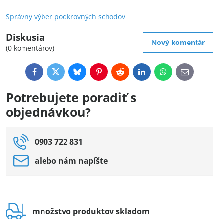
Správny výber podkrovných schodov
Diskusia
Nový komentár
(0 komentárov)
Facebook
Twitter
Bluesky
Pinterest
Reddit
LinkedIn
WhatsApp
E-
mail
Potrebujete poradiť s
objednávkou?
0903 722 831
alebo nám napíšte
množstvo produktov skladom