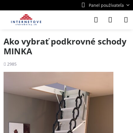
Panel používateľa
Ako vybrať podkrovné schody
MINKA
Počet
2985
zobrazení