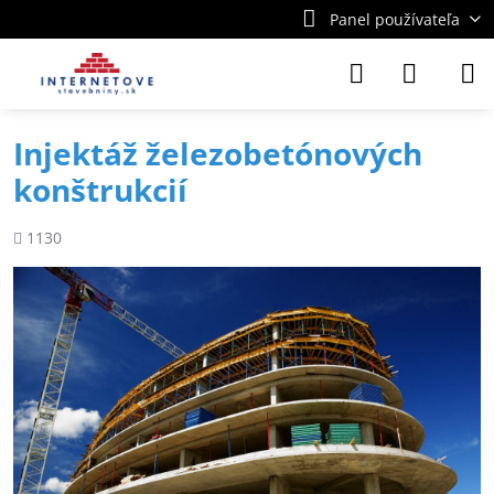
Panel používateľa
Injektáž železobetónových
konštrukcií
Počet
1130
zobrazení