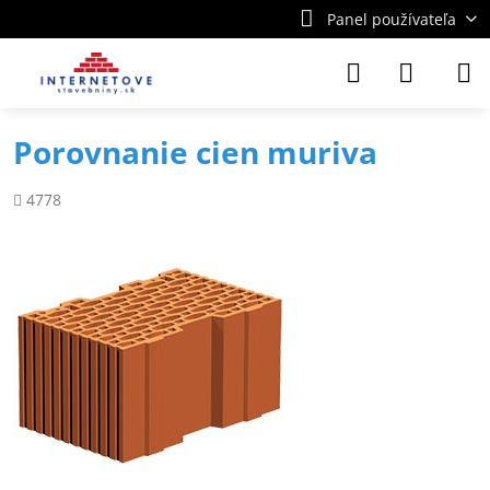
Panel používateľa
Porovnanie cien muriva
Počet
4778
zobrazení