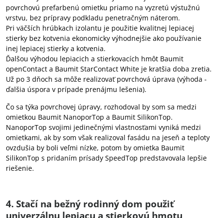
povrchovú prefarbenú omietku priamo na vyzretú výstužnú
vrstvu, bez prípravy podkladu penetračným náterom.
Pri väčších hrúbkach izolantu je použitie kvalitnej lepiacej
stierky bez kotvenia ekonomicky výhodnejšie ako používanie
inej lepiacej stierky a kotvenia.
Ďalšou výhodou lepiacich a stierkovacích hmôt Baumit
openContact a Baumit StarContact White je kratšia doba zretia.
Už po 3 dňoch sa môže realizovať povrchová úprava (výhoda -
ďalšia úspora v prípade prenájmu lešenia).
Čo sa týka povrchovej úpravy, rozhodoval by som sa medzi
omietkou Baumit NanoporTop a Baumit SilikonTop.
NanoporTop svojimi jedinečnými vlastnosťami vyniká medzi
omietkami, ak by som však realizoval fasádu na jeseň a teploty
ovzdušia by boli veľmi nízke, potom by omietka Baumit
SilikonTop s pridaním prísady SpeedTop predstavovala lepšie
riešenie.
4. Stačí na bežný rodinný dom použiť
univerzálnu lepiacu a stierkovú hmotu