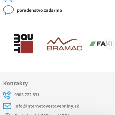
poradenstvo zadarmo
Kontakty
0903 722 831
info​@internetovestavebniny​.sk