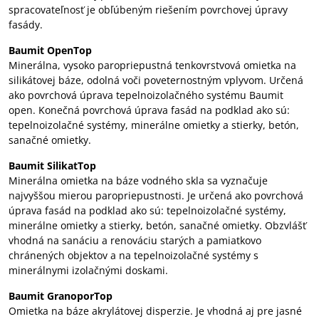
spracovateľnosť je obľúbeným riešením povrchovej úpravy
fasády.
Baumit OpenTop
Minerálna, vysoko paropriepustná tenkovrstvová omietka na
silikátovej báze, odolná voči poveternostným vplyvom. Určená
ako povrchová úprava tepelnoizolačného systému Baumit
open. Konečná povrchová úprava fasád na podklad ako sú:
tepelnoizolačné systémy, minerálne omietky a stierky, betón,
sanačné omietky.
Baumit SilikatTop
Minerálna omietka na báze vodného skla sa vyznačuje
najvyššou mierou paropriepustnosti. Je určená ako povrchová
úprava fasád na podklad ako sú: tepelnoizolačné systémy,
minerálne omietky a stierky, betón, sanačné omietky. Obzvlášť
vhodná na sanáciu a renováciu starých a pamiatkovo
chránených objektov a na tepelnoizolačné systémy s
minerálnymi izolačnými doskami.
Baumit GranoporTop
Omietka na báze akrylátovej disperzie. Je vhodná aj pre jasné