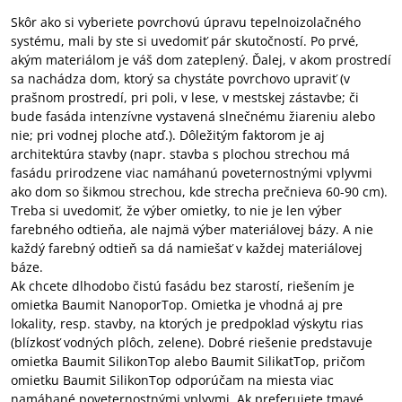
Skôr ako si vyberiete povrchovú úpravu tepelnoizolačného
systému, mali by ste si uvedomiť pár skutočností. Po prvé,
akým materiálom je váš dom zateplený. Ďalej, v akom prostredí
sa nachádza dom, ktorý sa chystáte povrchovo upraviť (v
prašnom prostredí, pri poli, v lese, v mestskej zástavbe; či
bude fasáda intenzívne vystavená slnečnému žiareniu alebo
nie; pri vodnej ploche atď.). Dôležitým faktorom je aj
architektúra stavby (napr. stavba s plochou strechou má
fasádu prirodzene viac namáhanú poveternostnými vplyvmi
ako dom so šikmou strechou, kde strecha prečnieva 60-90 cm).
Treba si uvedomiť, že výber omietky, to nie je len výber
farebného odtieňa, ale najmä výber materiálovej bázy. A nie
každý farebný odtieň sa dá namiešať v každej materiálovej
báze.
Ak chcete dlhodobo čistú fasádu bez starostí, riešením je
omietka Baumit NanoporTop. Omietka je vhodná aj pre
lokality, resp. stavby, na ktorých je predpoklad výskytu rias
(blízkosť vodných plôch, zelene). Dobré riešenie predstavuje
omietka Baumit SilikonTop alebo Baumit SilikatTop, pričom
omietku Baumit SilikonTop odporúčam na miesta viac
namáhané poveternostnými vplyvmi. Ak preferujete tmavé