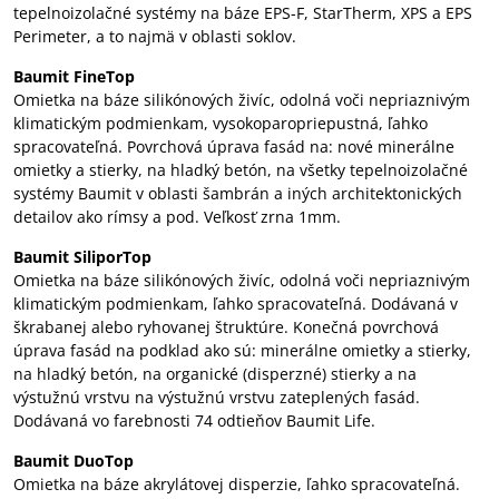
tepelnoizolačné systémy na báze EPS-F, StarTherm, XPS a EPS
Perimeter, a to najmä v oblasti soklov.
Baumit FineTop
Omietka na báze silikónových živíc, odolná voči nepriaznivým
klimatickým podmienkam, vysokoparopriepustná, ľahko
spracovateľná. Povrchová úprava fasád na: nové minerálne
omietky a stierky, na hladký betón, na všetky tepelnoizolačné
systémy Baumit v oblasti šambrán a iných architektonických
detailov ako rímsy a pod. Veľkosť zrna 1mm.
Baumit SiliporTop
Omietka na báze silikónových živíc, odolná voči nepriaznivým
klimatickým podmienkam, ľahko spracovateľná. Dodávaná v
škrabanej alebo ryhovanej štruktúre. Konečná povrchová
úprava fasád na podklad ako sú: minerálne omietky a stierky,
na hladký betón, na organické (disperzné) stierky a na
výstužnú vrstvu na výstužnú vrstvu zateplených fasád.
Dodávaná vo farebnosti 74 odtieňov Baumit Life.
Baumit DuoTop
Omietka na báze akrylátovej disperzie, ľahko spracovateľná.