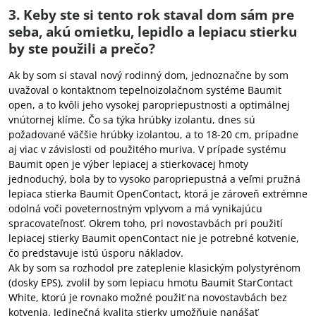
3. Keby ste si tento rok staval dom sám pre
seba, akú omietku, lepidlo a lepiacu stierku
by ste použili a prečo?
Ak by som si staval nový rodinný dom, jednoznačne by som
uvažoval o kontaktnom tepelnoizolačnom systéme Baumit
open, a to kvôli jeho vysokej paropriepustnosti a optimálnej
vnútornej klíme. Čo sa týka hrúbky izolantu, dnes sú
požadované väčšie hrúbky izolantou, a to 18-20 cm, prípadne
aj viac v závislosti od použitého muriva. V prípade systému
Baumit open je výber lepiacej a stierkovacej hmoty
jednoduchý, bola by to vysoko paropriepustná a veľmi pružná
lepiaca stierka Baumit OpenContact, ktorá je zároveň extrémne
odolná voči poveternostným vplyvom a má vynikajúcu
spracovateľnosť. Okrem toho, pri novostavbách pri použití
lepiacej stierky Baumit openContact nie je potrebné kotvenie,
čo predstavuje istú úsporu nákladov.
Ak by som sa rozhodol pre zateplenie klasickým polystyrénom
(dosky EPS), zvolil by som lepiacu hmotu Baumit StarContact
White, ktorú je rovnako možné použiť na novostavbách bez
kotvenia. Jedinečná kvalita stierky umožňuje nanášať