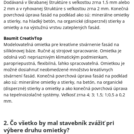
Dodávaná v škrabanej štruktúre s veľkosťou zrna 1,5 mm alebo
2 mm a v ryhovanej štruktúre s veľkosťou zrna 2 mm. Konečná
povrchová úprava fasád na podklad ako sú: minerálne omietky
a stierky, na hladký betón, na organické (disperzné) stierky a
omietky a na výstužnú vrstvu zateplených fasád.
Baumit CreativTop
Modelovateľná omietka pre kreatívne stvárnenie fasád na
silikónovej báze. Ručné aj strojové spracovanie. Omietka je
odolná voči nepriaznivým klimatickým podmienkam,
paropriepustná, flexibilná, ľahko spracovateľná. Omietkou je
možné dosiahnuť neobmedzené množstvo kreatívnych
stvárnení fasád. Konečná povrchová úprava fasád na podklad
ako sú: minerálne omietky a stierky, na betón, na organické
(disperzné) stierky a omietky a ako konečná povrchová úprava
na tepelnoizolačné systémy. Veľkosť zrna 4; 3; 1,5; 1;0,5 a 0,2
mm.
2. Čo všetko by mal stavebník zvážiť pri
výbere druhu omietky?