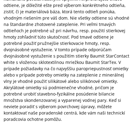
odtiene, je dôležité ešte pred výberom konkrétneho odtieňa,
zistiť, či je materiálová báza, ktorá tento odtieň ponúka,
vhodným riešením pre váš dom. Nie všetky odtiene sú vhodné
na štandardne zhotovené zateplenie. Pri veľmi tmavých
odtieňoch je potrebné už pri návrhu, resp. použití stierkovej
hmoty zohľadniť túto skutočnosť. Pod tmavé odtiene je
potrebné použiť pružnejšie stierkovacie hmoty, resp.
dvojnásobné vystuženie. V tomto prípade odporúčam
dvojnásobné vystuženie s použitím stierky Baumit StarContact
white s vloženou sklotextilnou mriežkou Baumit StarTex. V
prípade požiadavky na čo najvyššiu paropriepustnosť omietky
alebo v prípade potreby omietky na zateplenie z minerálnej
vlny je vhodné použiť silikátové alebo silikónové omietky.
Akrylátové omietky sú podmienečne vhodné, pričom je
potrebné urobiť stavebno-fyzikálne posúdenie bilancie
množstva skondenzovanej a vyparenej vodnej pary. Keď si
neviete poradiť s výberom povrchovej úpravy, môžete
kontaktovať naše poradenské centrá, kde vám naši technickí
poradcovia ochotne pomôžu.