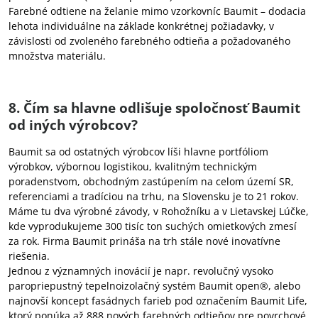
Farebné odtiene na želanie mimo vzorkovníc Baumit – dodacia
lehota individuálne na základe konkrétnej požiadavky, v
závislosti od zvoleného farebného odtieňa a požadovaného
množstva materiálu.
8. Čím sa hlavne odlišuje spoločnosť Baumit
od iných výrobcov?
Baumit sa od ostatných výrobcov líši hlavne portfóliom
výrobkov, výbornou logistikou, kvalitným technickým
poradenstvom, obchodným zastúpením na celom území SR,
referenciami a tradíciou na trhu, na Slovensku je to 21 rokov.
Máme tu dva výrobné závody, v Rohožníku a v Lietavskej Lúčke,
kde vyprodukujeme 300 tisíc ton suchých omietkových zmesí
za rok. Firma Baumit prináša na trh stále nové inovatívne
riešenia.
Jednou z významných inovácií je napr. revolučný vysoko
paropriepustný tepelnoizolačný systém Baumit open®, alebo
najnovší koncept fasádnych farieb pod označením Baumit Life,
ktorý ponúka až 888 nových farebných odtieňov pre povrchové