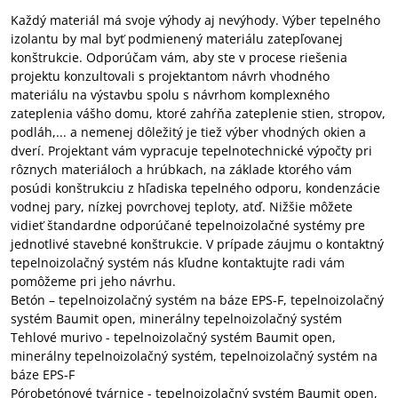
Každý materiál má svoje výhody aj nevýhody. Výber tepelného
izolantu by mal byť podmienený materiálu zatepľovanej
konštrukcie. Odporúčam vám, aby ste v procese riešenia
projektu konzultovali s projektantom návrh vhodného
materiálu na výstavbu spolu s návrhom komplexného
zateplenia vášho domu, ktoré zahŕňa zateplenie stien, stropov,
podláh,... a nemenej dôležitý je tiež výber vhodných okien a
dverí. Projektant vám vypracuje tepelnotechnické výpočty pri
rôznych materiáloch a hrúbkach, na základe ktorého vám
posúdi konštrukciu z hľadiska tepelného odporu, kondenzácie
vodnej pary, nízkej povrchovej teploty, atď. Nižšie môžete
vidieť štandardne odporúčané tepelnoizolačné systémy pre
jednotlivé stavebné konštrukcie. V prípade záujmu o kontaktný
tepelnoizolačný systém nás kľudne kontaktujte radi vám
pomôžeme pri jeho návrhu.
Betón – tepelnoizolačný systém na báze EPS-F, tepelnoizolačný
systém Baumit open, minerálny tepelnoizolačný systém
Tehlové murivo - tepelnoizolačný systém Baumit open,
minerálny tepelnoizolačný systém, tepelnoizolačný systém na
báze EPS-F
Pórobetónové tvárnice - tepelnoizolačný systém Baumit open,