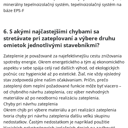
minerálny tepelnoizolačný systém, tepelnoizolačný systém na
báze EPS-F
6. S akými najčastejšími chybami sa
stretávate pri zateplovaní a výbere druhu
omietok jednotlivými stavebníkmi?
Zateplenie je považované za najefektívnejšiu cestu znižovania
spotreby energie. Okrem energetického a tým aj ekonomického
aspektu v sebe spája celý rad ďalších výhod, od ekologických
počnúc cez hygienické až po estetické. Žiaľ, nie vždy výsledný
stav zodpovedá plne našim očakávaniam. Príčin, prečo
zateplený dom neplní požadované funkcie môže byť viacero –
od chybného návrhu zateplenia, cez výber nevhodných
materiálov až po neodbornú realizáciu zateplenia.
Chyby pri návrhu zateplenia
Okrem chýb pri výbere materiálu a pri realizácii zateplenia
tvoria chyby pri návrhu zateplenia ďalšiu veľkú skupinu
nedostatkov. Častým nedostatkom je napríklad použitie
klasických polystyrénových izolačných dosiek na zavlhnuté