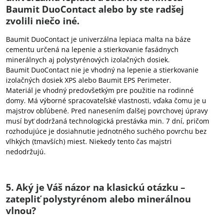
Baumit DuoContact alebo by ste radšej
zvolili niečo iné.
Baumit DuoContact je univerzálna lepiaca malta na báze
cementu určená na lepenie a stierkovanie fasádnych
minerálnych aj polystyrénových izolačných dosiek.
Baumit DuoContact nie je vhodný na lepenie a stierkovanie
izolačných dosiek XPS alebo Baumit EPS Perimeter.
Materiál je vhodný predovšetkým pre použitie na rodinné
domy. Má výborné spracovateľské vlastnosti, vďaka čomu je u
majstrov obľúbené. Pred nanesením ďalšej povrchovej úpravy
musí byť dodržaná technologická prestávka min. 7 dní, pričom
rozhodujúce je dosiahnutie jednotného suchého povrchu bez
vlhkých (tmavších) miest. Niekedy tento čas majstri
nedodržujú.
5. Aký je Váš názor na klasickú otázku –
zatepliť polystyrénom alebo minerálnou
vlnou?