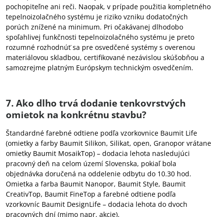
pochopiteľne ani reči. Naopak, v prípade použitia kompletného
tepelnoizolačného systému je riziko vzniku dodatočných
porúch znížené na minimum. Pri očakávanej dlhodobo
spoľahlivej funkčnosti tepelnoizolačného systému je preto
rozumné rozhodnúť sa pre osvedčené systémy s overenou
materiálovou skladbou, certifikované nezávislou skúšobňou a
samozrejme platným Európskym technickým osvedčením.
7. Ako dlho trvá dodanie tenkovrstvých
omietok na konkrétnu stavbu?
Štandardné farebné odtiene podľa vzorkovnice Baumit Life
(omietky a farby Baumit Silikon, Silikat, open, Granopor vrátane
omietky Baumit MosaikTop) – dodacia lehota nasledujúci
pracovný deň na celom území Slovenska, pokiaľ bola
objednávka doručená na oddelenie odbytu do 10.30 hod.
Omietka a farba Baumit Nanopor, Baumit Style, Baumit
CreativTop, Baumit FineTop a farebné odtiene podľa
vzorkovníc Baumit DesignLife – dodacia lehota do dvoch
pracovných dní (mimo napr. akcie).