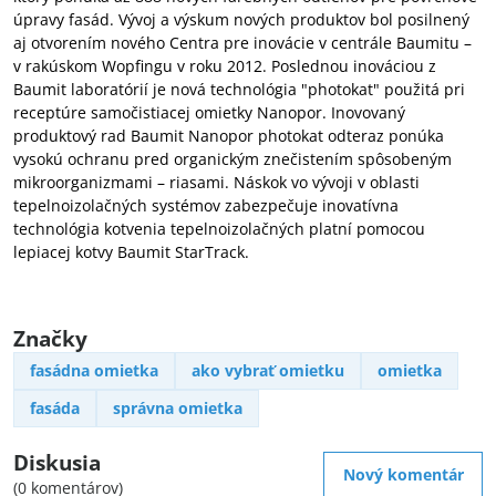
úpravy fasád. Vývoj a výskum nových produktov bol posilnený
aj otvorením nového Centra pre inovácie v centrále Baumitu –
v rakúskom Wopfingu v roku 2012. Poslednou inováciou z
Baumit laboratórií je nová technológia "photokat" použitá pri
receptúre samočistiacej omietky Nanopor. Inovovaný
produktový rad Baumit Nanopor photokat odteraz ponúka
vysokú ochranu pred organickým znečistením spôsobeným
mikroorganizmami – riasami. Náskok vo vývoji v oblasti
tepelnoizolačných systémov zabezpečuje inovatívna
technológia kotvenia tepelnoizolačných platní pomocou
lepiacej kotvy Baumit StarTrack.
Značky
fasádna omietka
ako vybrať omietku
omietka
fasáda
správna omietka
Diskusia
Nový komentár
(0 komentárov)