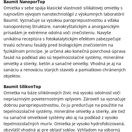
Baumit NanoporTop
Omietka v sebe spája klasické vlastnosti silikátovej omietky s
najnovším vývojom nanotechnológií z výskumných laboratórií
Baumit. Vyznačuje sa vysokou paropriepustnosťou a vďaka
nanoporéznej štruktúre, nanokryštalickým a anorganickým
prísadám je extrémne odolná voči znečisteniu. Navyše
unikátna receptúra s fotokatalytickým efektom zabezpečuje
trvalú ochranu fasády pred biologickým znečistením na
fyzikálnom princípe. Je určená ako konečná povrchová úprava
fasád na podklad ako sú tepelnoizolačné systémy, minerálne
omietky a stierky, betón a sanačné omietky. Vhodná je aj na
sanáciu a renováciu starých stavieb a pamiatkovo chránených
objektov.
Baumit SilikonTop
Omietka na báze silikónových živíc má vysokú odolnosť voči
nepriaznivým poveternostným vplyvom. Zároveň sa vyznačuje
dobrou paropriepustnosťou, čo ju predurčuje na použitie na
tepelnoizolačné systémy, minerálne omietky a stierky, ale tiež
na sanačné omietkové systémy ako aj na podklad z vysoko
tepelnoizolačných murív. Omietka je vysoko hydrofobizovaná,
obzvlášť vhodná aj pre oblasť soklov. Vzhľadom na výbornú