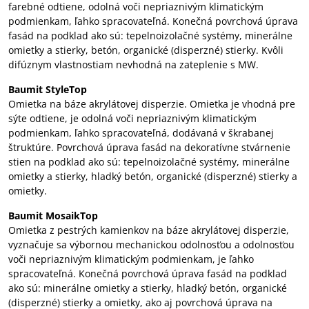
farebné odtiene, odolná voči nepriaznivým klimatickým
podmienkam, ľahko spracovateľná. Konečná povrchová úprava
fasád na podklad ako sú: tepelnoizolačné systémy, minerálne
omietky a stierky, betón, organické (disperzné) stierky. Kvôli
difúznym vlastnostiam nevhodná na zateplenie s MW.
Baumit StyleTop
Omietka na báze akrylátovej disperzie. Omietka je vhodná pre
sýte odtiene, je odolná voči nepriaznivým klimatickým
podmienkam, ľahko spracovateľná, dodávaná v škrabanej
štruktúre. Povrchová úprava fasád na dekoratívne stvárnenie
stien na podklad ako sú: tepelnoizolačné systémy, minerálne
omietky a stierky, hladký betón, organické (disperzné) stierky a
omietky.
Baumit MosaikTop
Omietka z pestrých kamienkov na báze akrylátovej disperzie,
vyznačuje sa výbornou mechanickou odolnosťou a odolnosťou
voči nepriaznivým klimatickým podmienkam, je ľahko
spracovateľná. Konečná povrchová úprava fasád na podklad
ako sú: minerálne omietky a stierky, hladký betón, organické
(disperzné) stierky a omietky, ako aj povrchová úprava na