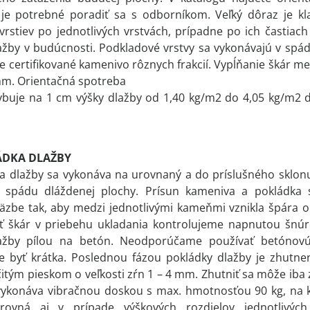
je potrebné poradiť sa s odborníkom. Veľký dôraz je kl
rstiev po jednotlivých vrstvách, prípadne po ich častiac
žby v budúcnosti. Podkladové vrstvy sa vykonávajú v spád
e certifikované kamenivo rôznych frakcií. Vypĺňanie škár 
 mm. Orientačná spotreba
buje na 1 cm výšky dlažby od 1,40 kg/m2 do 4,05 kg/m2 dl
ÁDKA DLAŽBY
a dlažby sa vykonáva na urovnaný a do príslušného sklonu
spádu dláždenej plochy. Prísun kameniva a pokládka s
äzbe tak, aby medzi jednotlivými kameňmi vznikla špára o
ť škár v priebehu ukladania kontrolujeme napnutou šnúro
ažby pílou na betón. Neodporúčame používať betónovú 
e byť krátka. Poslednou fázou pokládky dlažby je zhutne
tým pieskom o veľkosti zŕn 1 – 4 mm. Zhutniť sa môže iba 
vykonáva vibračnou doskou s max. hmotnosťou 90 kg, na k
rovná aj v prípade výškových rozdielov jednotlivýc