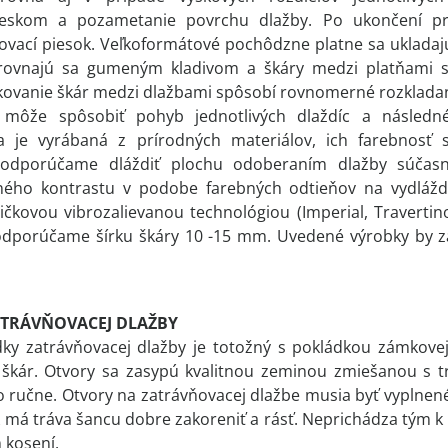
ieskom a pozametanie povrchu dlažby. Po ukončení pr
ovací piesok. Veľkoformátové pochôdzne platne sa ukladaj
arovnajú sa gumeným kladivom a škáry medzi platňami sa
kovanie škár medzi dlažbami spôsobí rovnomerné rozklada
e môže spôsobiť pohyb jednotlivých dlaždíc a následn
ba je vyrábaná z prírodných materiálov, ich farebnos
to odporúčame dláždiť plochu odoberaním dlažby súča
ného kontrastu v podobe farebných odtieňov na vydlážden
čkovou vibrozalievanou technológiou (Imperial, Travertin
odporúčame šírku škáry 10 -15 mm. Uvedené výrobky by za
TRÁVŇOVACEJ DLAŽBY
ky zatrávňovacej dlažby je totožný s pokládkou zámkove
y škár. Otvory sa zasypú kvalitnou zeminou zmiešanou s
o ručne. Otvory na zatrávňovacej dlažbe musia byť vyplne
k má tráva šancu dobre zakoreniť a rásť. Neprichádza tým 
 kosení.