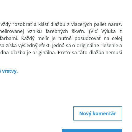
dy rozobrať a klásť dlažbu z viacerých paliet naraz.
lírovanej vzniku farebných škvŕn. (Viď Výluka z
 farbami. Každý melír je nutné posudzovať na celej
a získa výsledný efekt. Jedná sa o originálne riešenie a
edna dlažba je originálna. Preto sa táto dlažba nemusí
 vrstvy.
Nový komentár