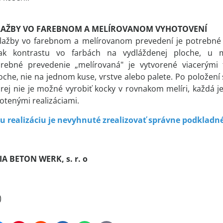
AŽBY VO FAREBNOM A MELÍROVANOM VYHOTOVENÍ
lažby vo farebnom a melírovanom prevedení je potrebné vž
ak kontrastu vo farbách na vydláždenej ploche, u me
Farebné prevedenie „melírovaná" je vytvorené viacerými
oche, nie na jednom kuse, vrstve alebo palete. Po položení s
orej nie je možné vyrobiť kocky v rovnakom melíri, každá j
otenými realizáciami.
 realizáciu je nevyhnuté zrealizovať správne podkladné
IA BETON WERK, s. r. o
)