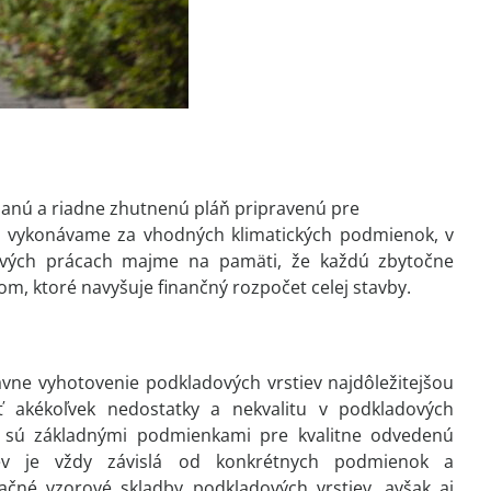
nanú a riadne zhutnenú pláň pripravenú pre
e vykonávame za vhodných klimatických podmienok, v
ových prácach majme na pamäti, že každú zbytočne
 ktoré navyšuje finančný rozpočet celej stavby.
rávne vyhotovenie podkladových vrstiev najdôležitejšou
ať akékoľvek nedostatky a nekvalitu v podkladových
y sú základnými podmienkami pre kvalitne odvedenú
iev je vždy závislá od konkrétnych podmienok a
ačné vzorové skladby podkladových vrstiev, avšak aj