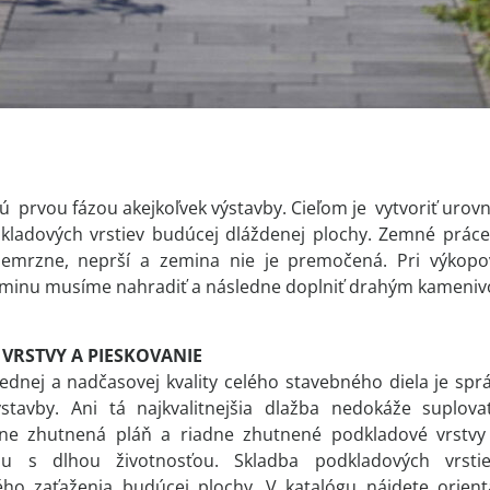
 prvou fázou akejkoľvek výstavby. Cieľom je vytvoriť urov
kladových vrstiev budúcej dláždenej plochy. Zemné prác
nemrzne, neprší a zemina nie je premočená. Pri výkop
inu musíme nahradiť a následne doplniť drahým kamenivom,
VRSTVY A PIESKOVANIE
lednej a nadčasovej kvality celého stavebného diela je sp
ýstavby. Ani tá najkvalitnejšia dlažba nedokáže suplov
dne zhutnená pláň a riadne zhutnené podkladové vrstv
u s dlhou životnosťou. Skladba podkladových vrst
ho zaťaženia budúcej plochy. V katalógu nájdete orient