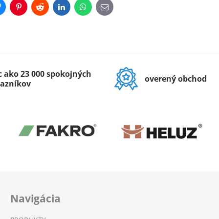
r
Bluesky
Pinterest
Reddit
LinkedIn
WhatsApp
E-
mail
c ako 23 000 spokojných
overený obchod
azníkov
Navigácia