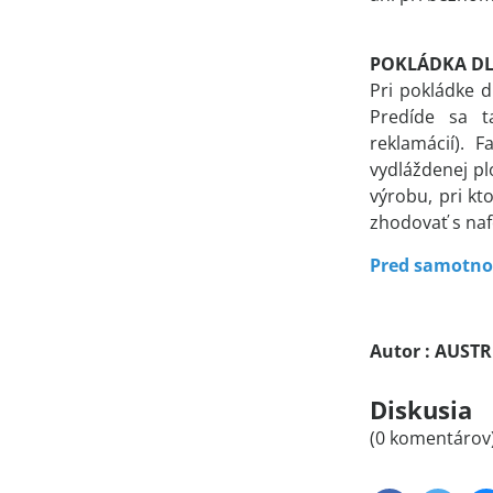
POKLÁDKA DL
Pri pokládke d
Predíde sa t
reklamácií). 
vydláždenej pl
výrobu, pri kt
zhodovať s naf
Pred samotnou
Autor : AUSTR
Diskusia
(0 komentárov