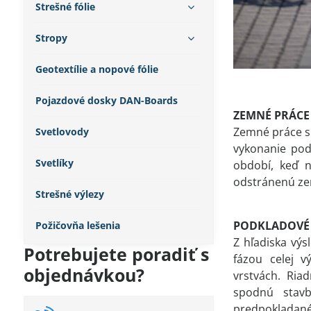
Strešné fólie
Stropy
Geotextílie a nopové fólie
Pojazdové dosky DAN-Boards
ZEMNÉ PRÁCE
Zemné práce sú
Svetlovody
vykonanie pod
Svetlíky
období, keď 
odstránenú zem
Strešné výlezy
PODKLADOVÉ 
Požičovňa lešenia
Z hľadiska výs
Potrebujete poradiť s
fázou celej v
objednávkou?
vrstvách. Ria
spodnú stavb
predpokladané