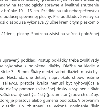
adený na technologicky správne a kvalitné zhutnenie
h v hrúbke 10 – 15 cm. Predíde sa tak nebezpečenstvu
e budúcej spevnenej plochy. Pre podkladové vrstvy sa
medzi dlažbou sa vykonáva výlučne kremičitým pieskom o
áždenej plochy. Spotreba závisí na veľkosti položenej
 upravený podklad. Postup pokládky treba zvoliť vždy
a vykonáva z položenej dlažby. Dlažba sa kladie v
 šírke 3 – 5 mm. Škáry medzi radmi dlažieb musia byť
u. Neštandardné detaily, napr. okolo stĺpov, riešime
zálievku, pretože kvalita nemusí byť vyhovujúca a
nie dlažby pomocou vibračnej dosky a vyplnenie škár
zaškárovaný suchý a čistý (pozametaný) povrch dlažby.
torej je plastová alebo gumená podložka. Vibrovaním
h dlaždíc. Po zhutnení sa vykoná doplnenie škár