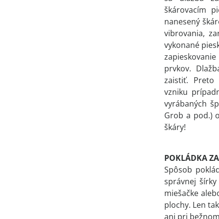
škárovacím p
nanesený škár
vibrovania, z
vykonané pies
zapieskovani
prvkov. Dlaž
zaistiť. Pre
vzniku prípad
vyrábaných špi
Grob a pod.) 
škáry!
POKLÁDKA ZA
Spôsob poklád
správnej šírk
miešačke aleb
plochy. Len ta
ani pri bežnom