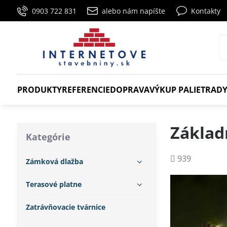
0903 722 831
alebo nám napíšte
Kontakty
PRODUKTY
REFERENCIE
DOPRAVA
VÝKUP PALIET
RADY
Základ
Kategórie
Počet
939
Zámková dlažba
zobrazení
Terasové platne
Zatrávňovacie tvárnice