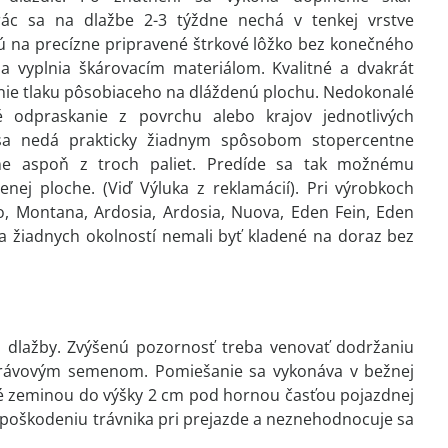
ác sa na dlažbe 2-3 týždne nechá v tenkej vrstve
ú na precízne pripravené štrkové lôžko bez konečného
 vyplnia škárovacím materiálom. Kvalitné a dvakrát
nie tlaku pôsobiaceho na dláždenú plochu. Nedokonalé
é odpraskanie z povrchu alebo krajov jednotlivých
ť sa nedá prakticky žiadnym spôsobom stopercentne
sne aspoň z troch paliet. Predíde sa tak možnému
ej ploche. (Viď Výluka z reklamácií). Pri výrobkoch
o, Montana, Ardosia, Ardosia, Nuova, Eden Fein, Eden
 žiadnych okolností nemali byť kladené na doraz bez
j dlažby. Zvýšenú pozornosť treba venovať dodržaniu
 trávovým semenom. Pomiešanie sa vykonáva v bežnej
né zeminou do výšky 2 cm pod hornou časťou pojazdnej
k poškodeniu trávnika pri prejazde a neznehodnocuje sa