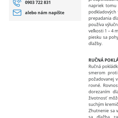
0903 722 831
napriek tomu 
podkladových v
alebo nám napíšte
prepadania dla
používa výlučn
veľkosti 1 – 4
piesku sa pohy
dlažby.
RUČNÁ POKL
Ručná pokládk
smerom proti 
požadovanej v
rovné. Rovnos
dorezaním dl
životnosť môž
suchým kremiči
Zhutnenie sa 
sa dlažba za