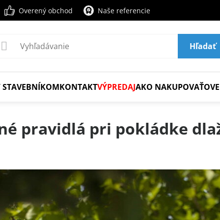
Overený obchod
Naše referencie
Hľadať
 STAVEBNÍKOM
KONTAKT
VÝPREDAJ
AKO NAKUPOVAŤ
OVE
né pravidlá pri pokládke dla