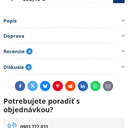
Popis
Doprava
Recenzie
0
Diskusia
0
Facebook
Twitter
Bluesky
Pinterest
Reddit
LinkedIn
WhatsApp
E-
mail
Potrebujete poradiť s
objednávkou?
0903 722 831