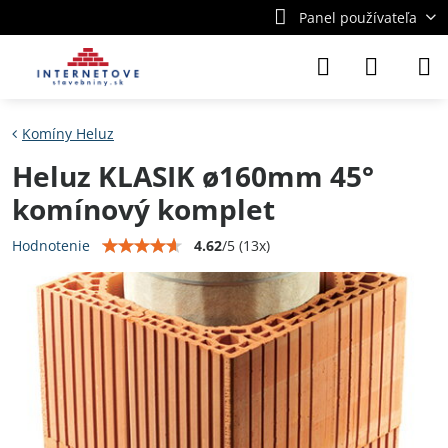
Panel používateľa
Komíny Heluz
Heluz KLASIK ø160mm 45°
komínový komplet
4.62
/
5
(
13
x)
Hodnotenie