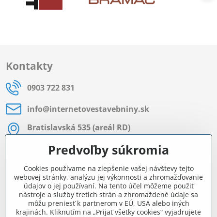
Kontakty
0903 722 831
info​@internetovestavebniny​.sk
Bratislavská 535 (areál RD)
Most pri Bratislave
Predvoľby súkromia
Pon - Pia 8:00 - 11:30 a 12:15 - 15:30
Cookies používame na zlepšenie vašej návštevy tejto
Facebook
webovej stránky, analýzu jej výkonnosti a zhromažďovanie
údajov o jej používaní. Na tento účel môžeme použiť
nástroje a služby tretích strán a zhromaždené údaje sa
môžu preniesť k partnerom v EÚ, USA alebo iných
Navigácia
krajinách. Kliknutím na „Prijať všetky cookies“ vyjadrujete