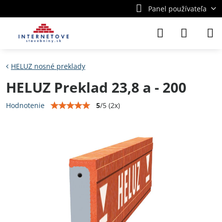
Panel používateľa
HELUZ nosné preklady
HELUZ Preklad 23,8 a - 200
5
/
5
(
2
x)
Hodnotenie