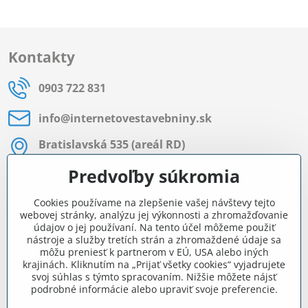
Kontakty
0903 722 831
info​@internetovestavebniny​.sk
Bratislavská 535 (areál RD)
Most pri Bratislave
Predvoľby súkromia
Pon - Pia 8:00 - 11:30 a 12:15 - 15:30
Cookies používame na zlepšenie vašej návštevy tejto
Facebook
webovej stránky, analýzu jej výkonnosti a zhromažďovanie
údajov o jej používaní. Na tento účel môžeme použiť
nástroje a služby tretích strán a zhromaždené údaje sa
môžu preniesť k partnerom v EÚ, USA alebo iných
Navigácia
krajinách. Kliknutím na „Prijať všetky cookies“ vyjadrujete
svoj súhlas s týmto spracovaním. Nižšie môžete nájsť
podrobné informácie alebo upraviť svoje preferencie.
Všetko o nákupe