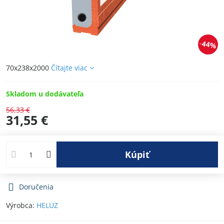
44%
70x238x2000
Čítajte viac
Skladom u dodávateľa
56,33 €
31,55 €
Kúpiť
Doručenia
Výrobca:
HELUZ