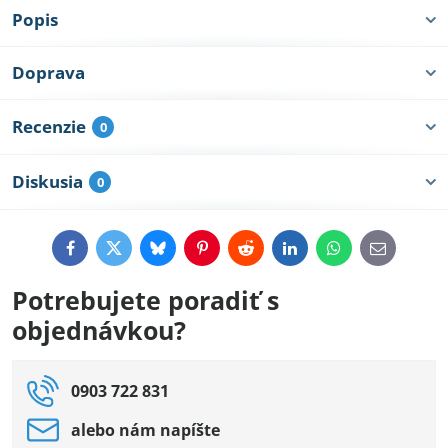
Popis
Doprava
Recenzie
0
Diskusia
0
Facebook
Twitter
Bluesky
Pinterest
Reddit
LinkedIn
WhatsApp
E-
mail
Potrebujete poradiť s
objednávkou?
0903 722 831
alebo nám napíšte