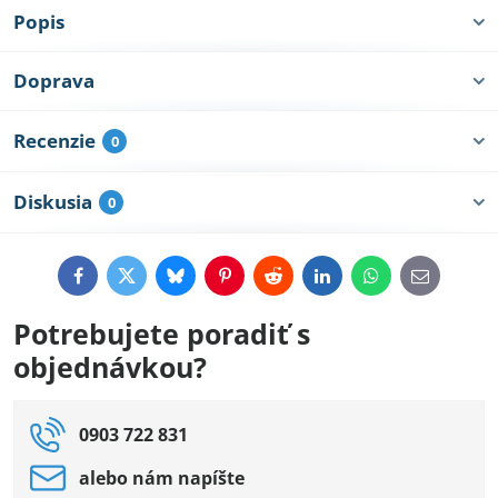
Popis
Doprava
Recenzie
0
Diskusia
0
Facebook
Twitter
Bluesky
Pinterest
Reddit
LinkedIn
WhatsApp
E-
mail
Potrebujete poradiť s
objednávkou?
0903 722 831
alebo nám napíšte