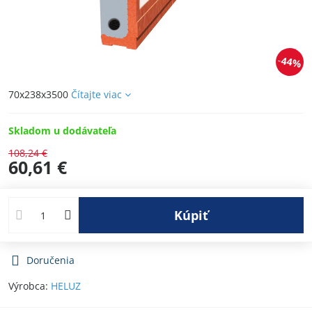
44%
70x238x3500
Čítajte viac
Skladom u dodávateľa
108,24 €
60,61 €
Kúpiť
Doručenia
Výrobca:
HELUZ