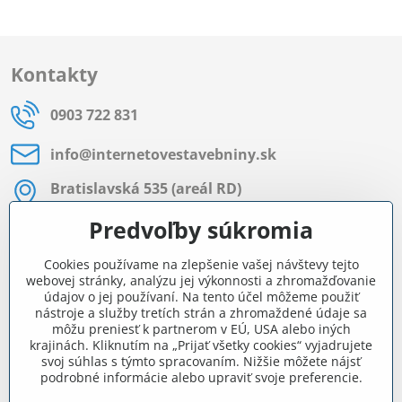
Kontakty
0903 722 831
info​@internetovestavebniny​.sk
Bratislavská 535 (areál RD)
Most pri Bratislave
Predvoľby súkromia
Pon - Pia 8:00 - 11:30 a 12:15 - 15:30
Cookies používame na zlepšenie vašej návštevy tejto
Facebook
webovej stránky, analýzu jej výkonnosti a zhromažďovanie
údajov o jej používaní. Na tento účel môžeme použiť
nástroje a služby tretích strán a zhromaždené údaje sa
môžu preniesť k partnerom v EÚ, USA alebo iných
Navigácia
krajinách. Kliknutím na „Prijať všetky cookies“ vyjadrujete
svoj súhlas s týmto spracovaním. Nižšie môžete nájsť
podrobné informácie alebo upraviť svoje preferencie.
Všetko o nákupe