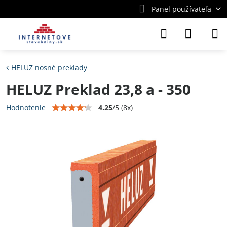
Panel používateľa
HELUZ nosné preklady
HELUZ Preklad 23,8 a - 350
4.25
/
5
(
8
x)
Hodnotenie