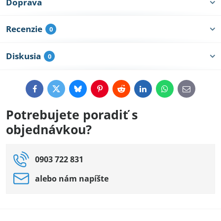
Doprava
Recenzie
0
Diskusia
0
Facebook
Twitter
Bluesky
Pinterest
Reddit
LinkedIn
WhatsApp
E-
mail
Potrebujete poradiť s
objednávkou?
0903 722 831
alebo nám napíšte