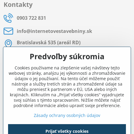
Kontakty
0903 722 831
info​@internetovestavebniny​.sk
Bratislavská 535 (areál RD)
Most pri Bratislave
Predvoľby súkromia
Pon - Pia 8:00 - 11:30 a 12:15 - 15:30
Cookies používame na zlepšenie vašej návštevy tejto
Facebook
webovej stránky, analýzu jej výkonnosti a zhromažďovanie
údajov o jej používaní. Na tento účel môžeme použiť
nástroje a služby tretích strán a zhromaždené údaje sa
môžu preniesť k partnerom v EÚ, USA alebo iných
Navigácia
krajinách. Kliknutím na „Prijať všetky cookies“ vyjadrujete
svoj súhlas s týmto spracovaním. Nižšie môžete nájsť
podrobné informácie alebo upraviť svoje preferencie.
Všetko o nákupe
Zásady ochrany osobných údajov
Prijať všetky cookies
©
2026
Copyright