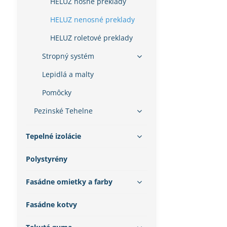
HELUZ nosné preklady
HELUZ nenosné preklady
HELUZ roletové preklady
Stropný systém
Lepidlá a malty
Pomôcky
Pezinské Tehelne
Tepelné izolácie
Polystyrény
Fasádne omietky a farby
Fasádne kotvy