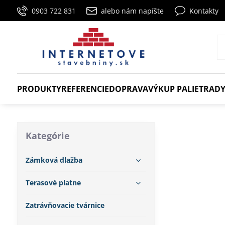
0903 722 831
alebo nám napíšte
Kontakty
PRODUKTY
REFERENCIE
DOPRAVA
VÝKUP PALIET
RADY
Kategórie
Zámková dlažba
Terasové platne
Zatrávňovacie tvárnice