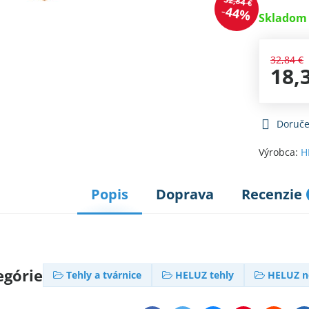
32,84 €
44%
Skladom 
32,84 €
18,
Doruče
Výrobca:
H
Popis
Doprava
Recenzie
egórie
Tehly a tvárnice
HELUZ tehly
HELUZ n