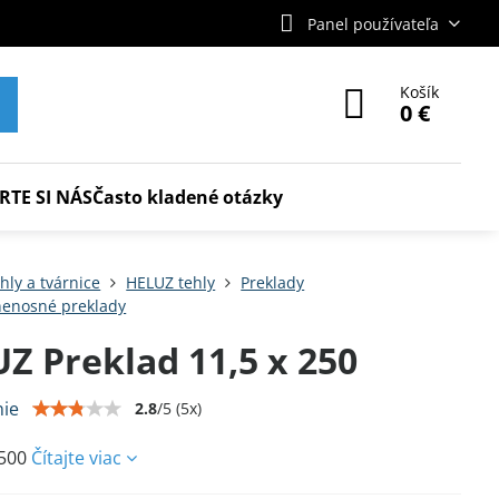
Panel používateľa
Košík
0 €
RTE SI NÁS
Často kladené otázky
hly a tvárnice
HELUZ tehly
Preklady
enosné preklady
Z Preklad 11,5 x 250
ie
2.8
/
5
(
5
x)
2500
Čítajte viac