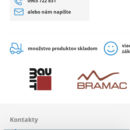
0903 722 831
alebo nám napíšte
via
množstvo produktov skladom
zák
Kontakty