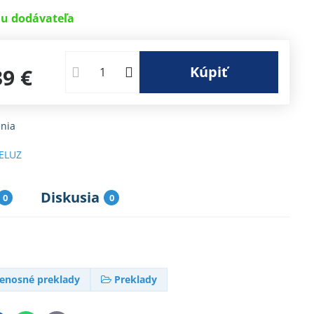
u dodávateľa
Kúpiť
39 €
nia
ELUZ
Diskusia
0
0
enosné preklady
Preklady