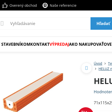
Overený obchod
Naše referencie
Hľadať
 STAVEBNÍKOM
KONTAKT
VÝPREDAJ
AKO NAKUPOVAŤ
OVE
Úvod
Te
HELUZ n
HELU
Hodnoten
71x115x