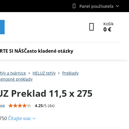
Panel používateľa
Košík
0 €
RTE SI NÁS
Často kladené otázky
hly a tvárnice
HELUZ tehly
Preklady
enosné preklady
Z Preklad 11,5 x 275
ie
4.25
/
5
(
4
x)
2750
Čítajte viac