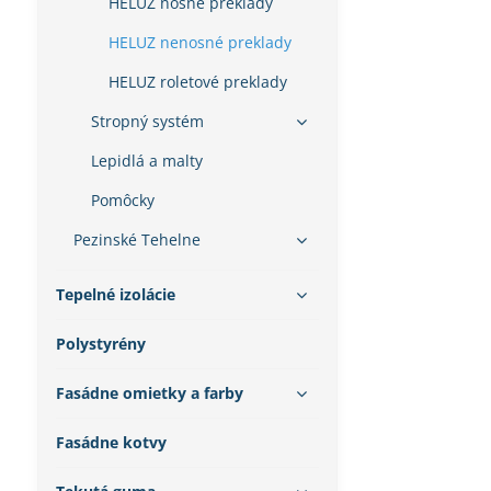
HELUZ nosné preklady
HELUZ nenosné preklady
HELUZ roletové preklady
Stropný systém
Lepidlá a malty
Pomôcky
Pezinské Tehelne
Tepelné izolácie
Polystyrény
Fasádne omietky a farby
Fasádne kotvy