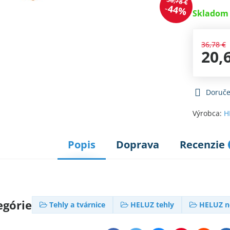
36,78 €
44%
Skladom 
36,78 €
20,
Doruče
Výrobca:
H
Popis
Doprava
Recenzie
egórie
Tehly a tvárnice
HELUZ tehly
HELUZ n