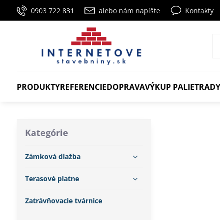
0903 722 831
alebo nám napíšte
Kontakty
PRODUKTY
REFERENCIE
DOPRAVA
VÝKUP PALIET
RADY
Kategórie
Zámková dlažba
Terasové platne
Zatrávňovacie tvárnice