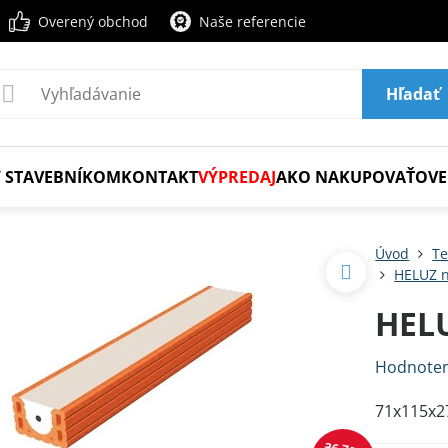
Overený obchod
Naše referencie
Hľadať
 STAVEBNÍKOM
KONTAKT
VÝPREDAJ
AKO NAKUPOVAŤ
OVE
Úvod
Te
HELUZ n
HELU
Hodnoten
71x115x