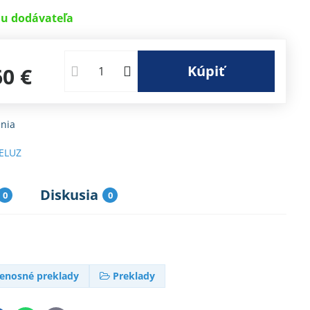
u dodávateľa
Kúpiť
60 €
nia
ELUZ
Diskusia
0
0
enosné preklady
Preklady