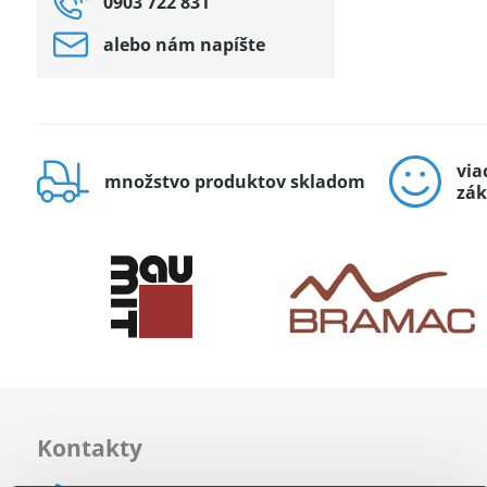
0903 722 831
alebo nám napíšte
via
množstvo produktov skladom
zák
Kontakty