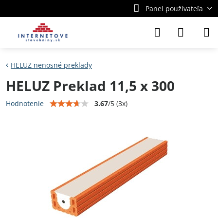
Panel používateľa
HELUZ nenosné preklady
HELUZ Preklad 11,5 x 300
3.67
/
5
(
3
x)
Hodnotenie