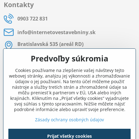
Kontakty
0903 722 831
info​@internetovestavebniny​.sk
Bratislavská 535 (areál RD)
Most pri Bratislave
Predvoľby súkromia
Pon - Pia 8:00 - 11:30 a 12:15 - 15:30
Cookies používame na zlepšenie vašej návštevy tejto
Facebook
webovej stránky, analýzu jej výkonnosti a zhromažďovanie
údajov o jej používaní. Na tento účel môžeme použiť
nástroje a služby tretích strán a zhromaždené údaje sa
môžu preniesť k partnerom v EÚ, USA alebo iných
Navigácia
krajinách. Kliknutím na „Prijať všetky cookies“ vyjadrujete
svoj súhlas s týmto spracovaním. Nižšie môžete nájsť
podrobné informácie alebo upraviť svoje preferencie.
Všetko o nákupe
Zásady ochrany osobných údajov
Prijať všetky cookies
©
2026
Copyright