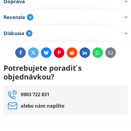
Doprava
Recenzie
0
Diskusia
0
Facebook
Twitter
Bluesky
Pinterest
Reddit
LinkedIn
WhatsApp
E-
mail
Potrebujete poradiť s
objednávkou?
0903 722 831
alebo nám napíšte