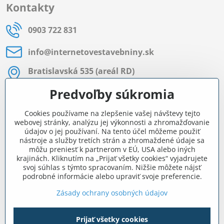
Kontakty
0903 722 831
info​@internetovestavebniny​.sk
Bratislavská 535 (areál RD)
Most pri Bratislave
Predvoľby súkromia
Pon - Pia 8:00 - 11:30 a 12:15 - 15:30
Cookies používame na zlepšenie vašej návštevy tejto
Facebook
webovej stránky, analýzu jej výkonnosti a zhromažďovanie
údajov o jej používaní. Na tento účel môžeme použiť
nástroje a služby tretích strán a zhromaždené údaje sa
môžu preniesť k partnerom v EÚ, USA alebo iných
Navigácia
krajinách. Kliknutím na „Prijať všetky cookies“ vyjadrujete
svoj súhlas s týmto spracovaním. Nižšie môžete nájsť
podrobné informácie alebo upraviť svoje preferencie.
Všetko o nákupe
Zásady ochrany osobných údajov
Prijať všetky cookies
©
2026
Copyright