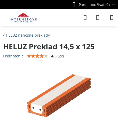
Panel používateľa
HELUZ nenosné preklady
HELUZ Preklad 14,5 x 125
4
/
5
(
2
x)
Hodnotenie