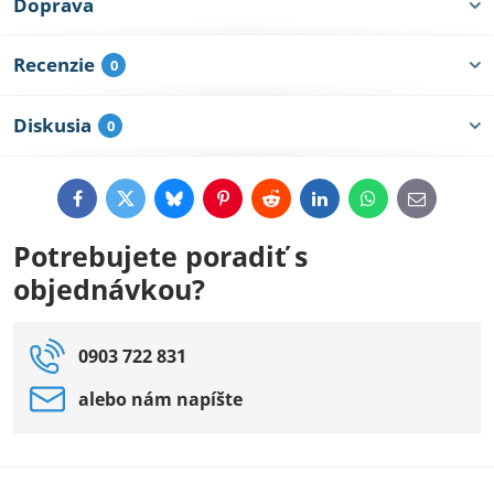
Doprava
Recenzie
0
Diskusia
0
Facebook
Twitter
Bluesky
Pinterest
Reddit
LinkedIn
WhatsApp
E-
mail
Potrebujete poradiť s
objednávkou?
0903 722 831
alebo nám napíšte