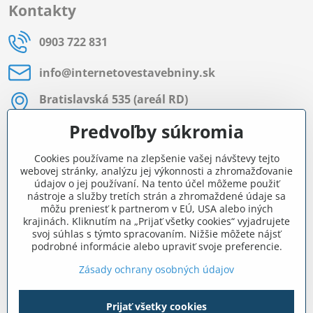
Kontakty
0903 722 831
info​@internetovestavebniny​.sk
Bratislavská 535 (areál RD)
Most pri Bratislave
Predvoľby súkromia
Pon - Pia 8:00 - 11:30 a 12:15 - 15:30
Cookies používame na zlepšenie vašej návštevy tejto
Facebook
webovej stránky, analýzu jej výkonnosti a zhromažďovanie
údajov o jej používaní. Na tento účel môžeme použiť
nástroje a služby tretích strán a zhromaždené údaje sa
môžu preniesť k partnerom v EÚ, USA alebo iných
Navigácia
krajinách. Kliknutím na „Prijať všetky cookies“ vyjadrujete
svoj súhlas s týmto spracovaním. Nižšie môžete nájsť
podrobné informácie alebo upraviť svoje preferencie.
Všetko o nákupe
Zásady ochrany osobných údajov
Prijať všetky cookies
©
2026
Copyright