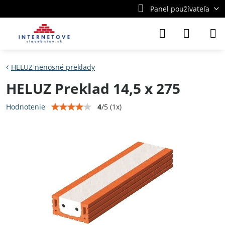
Panel používateľa
HELUZ nenosné preklady
HELUZ Preklad 14,5 x 275
4
/
5
(
1
x)
Hodnotenie