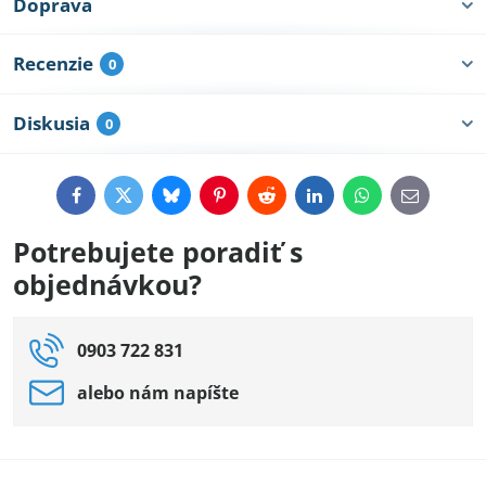
Doprava
Recenzie
0
Diskusia
0
Facebook
Twitter
Bluesky
Pinterest
Reddit
LinkedIn
WhatsApp
E-
mail
Potrebujete poradiť s
objednávkou?
0903 722 831
alebo nám napíšte