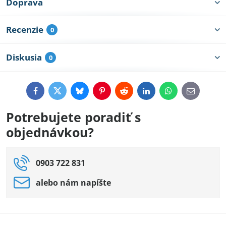
Doprava
Recenzie
0
Diskusia
0
Facebook
Twitter
Bluesky
Pinterest
Reddit
LinkedIn
WhatsApp
E-
mail
Potrebujete poradiť s
objednávkou?
0903 722 831
alebo nám napíšte