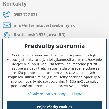
Kontakty
0903 722 831
info​@internetovestavebniny​.sk
Bratislavská 535 (areál RD)
Most pri Bratislave
Predvoľby súkromia
Pon - Pia 8:00 - 11:30 a 12:15 - 15:30
Cookies používame na zlepšenie vašej návštevy tejto
Facebook
webovej stránky, analýzu jej výkonnosti a zhromažďovanie
údajov o jej používaní. Na tento účel môžeme použiť
nástroje a služby tretích strán a zhromaždené údaje sa
môžu preniesť k partnerom v EÚ, USA alebo iných
Navigácia
krajinách. Kliknutím na „Prijať všetky cookies“ vyjadrujete
svoj súhlas s týmto spracovaním. Nižšie môžete nájsť
podrobné informácie alebo upraviť svoje preferencie.
Všetko o nákupe
Zásady ochrany osobných údajov
Prijať všetky cookies
©
2026
Copyright