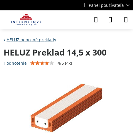
Panel používateľa
HELUZ nenosné preklady
HELUZ Preklad 14,5 x 300
4
/
5
(
4
x)
Hodnotenie