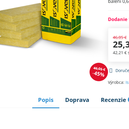
balení 0,
Dodanie 
46,05 €
25,
42,21 €
46,05 €
Doruče
45%
Výrobca:
I
Popis
Doprava
Recenzie