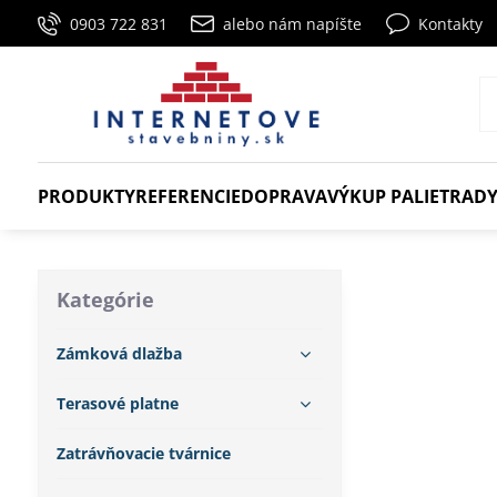
0903 722 831
alebo nám napíšte
Kontakty
PRODUKTY
REFERENCIE
DOPRAVA
VÝKUP PALIET
RADY
Kategórie
Zámková dlažba
Terasové platne
Zatrávňovacie tvárnice