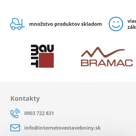
via
množstvo produktov skladom
zák
Kontakty
0903 722 831
info​@internetovestavebniny​.sk