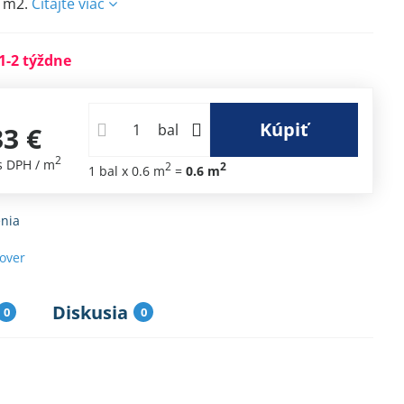
6 m2.
Čítajte viac
1-2 týždne
Kúpiť
33 €
bal
2
s DPH
/ m
2
2
1
bal
x 0.6 m
=
0.6
m
nia
sover
Diskusia
0
0