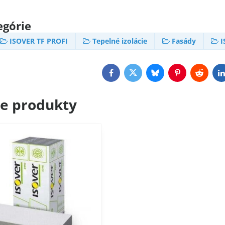
egórie
ISOVER TF PROFI
Tepelné izolácie
Fasády
I
Facebook
Twitter
Bluesky
Pinterest
Reddit
L
ce produkty