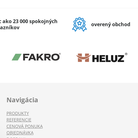
c ako 23 000 spokojných
overený obchod
azníkov
Navigácia
PRODUKTY
REFERENCIE
CENOVÁ PONUKA
OBJEDNÁVKA