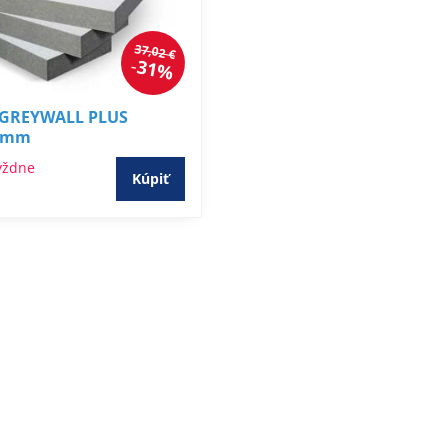
37,02 €
31%
 GREYWALL PLUS
0 mm
ýždne
Kúpiť