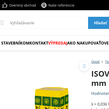
Overený obchod
Naše referencie
Hľadať
 STAVEBNÍKOM
KONTAKT
VÝPREDAJ
AKO NAKUPOVAŤ
OVE
Úvod
Te
ISOV
mm
Hodnoten
λ = 0,03