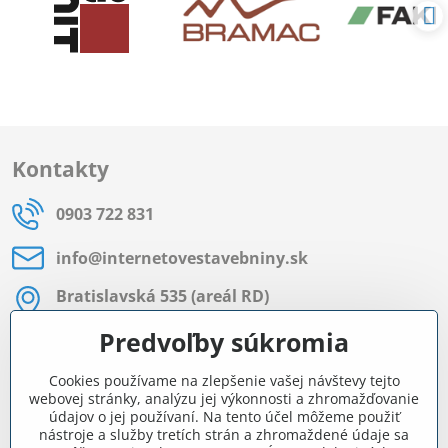
Kontakty
0903 722 831
info​@internetovestavebniny​.sk
Bratislavská 535 (areál RD)
Most pri Bratislave
Predvoľby súkromia
Pon - Pia 8:00 - 11:30 a 12:15 - 15:30
Cookies používame na zlepšenie vašej návštevy tejto
Facebook
webovej stránky, analýzu jej výkonnosti a zhromažďovanie
údajov o jej používaní. Na tento účel môžeme použiť
nástroje a služby tretích strán a zhromaždené údaje sa