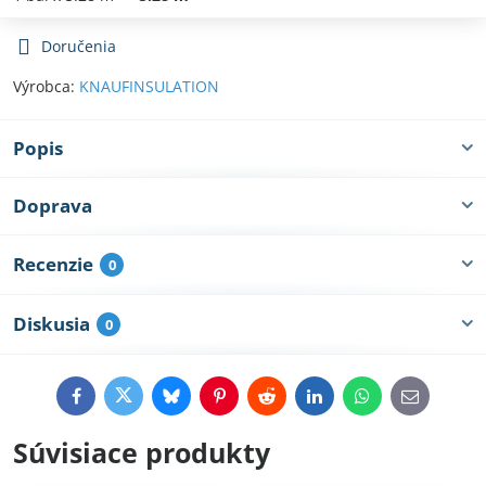
Doručenia
Výrobca:
KNAUFINSULATION
Popis
Doprava
Recenzie
0
Diskusia
0
Facebook
Twitter
Bluesky
Pinterest
Reddit
LinkedIn
WhatsApp
E-
mail
Súvisiace produkty