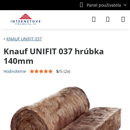
Panel používateľa
KNAUF UNIFIT 037
Knauf UNIFIT 037 hrúbka
140mm
5
/
5
(
2
x)
Hodnotenie