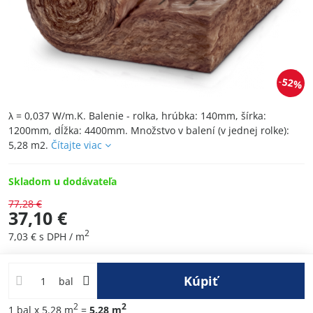
52%
λ = 0,037 W/m.K. Balenie - rolka, hrúbka: 140mm, šírka:
1200mm, dĺžka: 4400mm. Množstvo v balení (v jednej rolke):
5,28 m2.
Čítajte viac
Skladom u dodávateľa
77,28 €
37,10 €
2
7,03 €
s DPH
/ m
Kúpiť
bal
2
2
1
bal
x 5.28 m
=
5.28
m