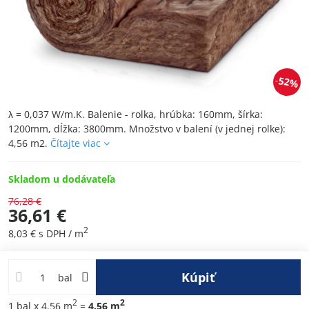
52%
λ = 0,037 W/m.K. Balenie - rolka, hrúbka: 160mm, šírka:
1200mm, dĺžka: 3800mm. Množstvo v balení (v jednej rolke):
4,56 m2.
Čítajte viac
Skladom u dodávateľa
76,28 €
36,61 €
2
8,03 €
s DPH
/ m
Kúpiť
bal
2
2
1
bal
x 4.56 m
=
4.56
m