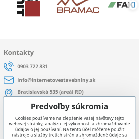
Kontakty
0903 722 831
info​@internetovestavebniny​.sk
Bratislavská 535 (areál RD)
Most pri Bratislave
Predvoľby súkromia
Pon - Pia 8:00 - 11:30 a 12:15 - 15:30
Cookies používame na zlepšenie vašej návštevy tejto
Facebook
webovej stránky, analýzu jej výkonnosti a zhromažďovanie
údajov o jej používaní. Na tento účel môžeme použiť
nástroje a služby tretích strán a zhromaždené údaje sa