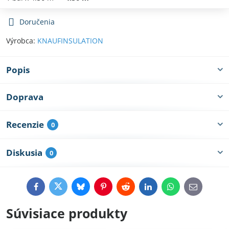
Doručenia
Výrobca:
KNAUFINSULATION
Popis
Doprava
Recenzie
0
Diskusia
0
Facebook
Twitter
Bluesky
Pinterest
Reddit
LinkedIn
WhatsApp
E-
mail
Súvisiace produkty