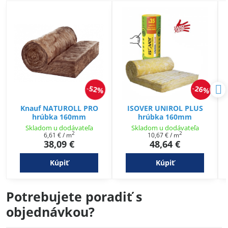
52%
26%
Knauf NATUROLL PRO
ISOVER UNIROL PLUS
hrúbka 160mm
hrúbka 160mm
Skladom u dodávateľa
Skladom u dodávateľa
2
2
6,61 €
/ m
10,67 €
/ m
38,09 €
48,64 €
Kúpiť
Kúpiť
Potrebujete poradiť s
objednávkou?