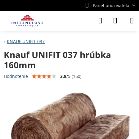
Panel používateľa
KNAUF UNIFIT 037
Knauf UNIFIT 037 hrúbka
160mm
3.8
/
5
(
15
x)
Hodnotenie