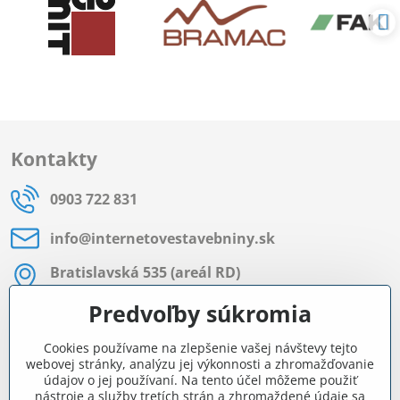
Kontakty
0903 722 831
info​@internetovestavebniny​.sk
Bratislavská 535 (areál RD)
Most pri Bratislave
Predvoľby súkromia
Pon - Pia 8:00 - 11:30 a 12:15 - 15:30
Cookies používame na zlepšenie vašej návštevy tejto
Facebook
webovej stránky, analýzu jej výkonnosti a zhromažďovanie
údajov o jej používaní. Na tento účel môžeme použiť
nástroje a služby tretích strán a zhromaždené údaje sa