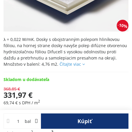
10%
λ = 0,022 W/mK. Dosky s obojstranným polepom hliníkovou
fóliou, na hornej strane dosky navyše polep difúzne otvorenou
hydroizolačnou fóliou Difucell s vysokou odolnosťou proti
dažďu a pretrhnutiu a samolepiacim presahom na okraji.
Množstvo v balení: 4,76 m2.
Čítajte viac
Skladom u dodávateľa
368,85 €
331,97 €
2
69,74 €
s DPH
/ m
Kúpiť
bal
2
2