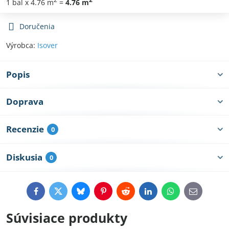
1
bal
x 4.76 m
=
4.76
m
Doručenia
Výrobca:
Isover
Popis
Doprava
Recenzie
0
Diskusia
0
Facebook
Twitter
Bluesky
Pinterest
Reddit
LinkedIn
WhatsApp
E-
mail
Súvisiace produkty