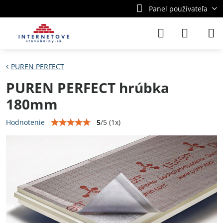
Panel používateľa
PUREN PERFECT
PUREN PERFECT hrúbka
180mm
5
/
5
(
1
x)
Hodnotenie