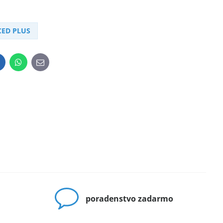
CED PLUS
inkedIn
WhatsApp
E-
mail
poradenstvo zadarmo