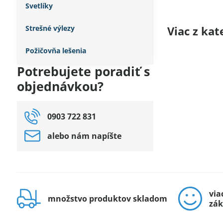
Svetlíky
Viac z kat
Strešné výlezy
Požičovňa lešenia
Potrebujete poradiť s
objednávkou?
0903 722 831
alebo nám napíšte
via
množstvo produktov skladom
zák