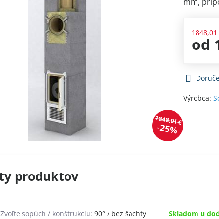
mm, pripo
1848,01
od 
Doruče
Výrobca:
S
1848,01 €
25%
ty produktov
Zvoľte sopúch / konštrukciu:
90° / bez šachty
Skladom u dod