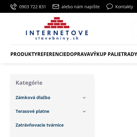
0903 722 831
alebo nám napíšte
Kontakty
PRODUKTY
REFERENCIE
DOPRAVA
VÝKUP PALIET
RADY
Kategórie
Zámková dlažba
Terasové platne
Zatrávňovacie tvárnice