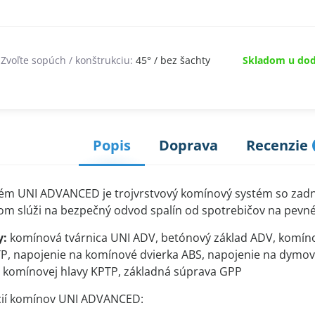
Zvoľte sopúch / konštrukciu:
45° / bez šachty
Skladom u dod
Popis
Doprava
Recenzie
ém UNI ADVANCED je trojvrstvový komínový systém so zadn
m slúži na bezpečný odvod spalín od spotrebičov na pevné 
y:
komínová tvárnica UNI ADV, betónový základ ADV, komíno
P, napojenie na komínové dvierka ABS, napojenie na dymov
a komínovej hlavy KPTP, základná súprava GPP
cií komínov UNI ADVANCED: