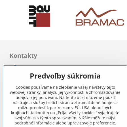
Kontakty
0903 722 831
Predvoľby súkromia
info​@internetovestavebniny​.sk
Cookies používame na zlepšenie vašej návštevy tejto
webovej stránky, analýzu jej výkonnosti a zhromažďovanie
Bratislavská 535 (areál RD)
údajov o jej používaní. Na tento účel môžeme použiť
Most pri Bratislave
nástroje a služby tretích strán a zhromaždené údaje sa
môžu preniesť k partnerom v EÚ, USA alebo iných
krajinách. Kliknutím na „Prijať všetky cookies“ vyjadrujete
Pon - Pia 8:00 - 11:30 a 12:15 - 15:30
svoj súhlas s týmto spracovaním. Nižšie môžete nájsť
podrobné informácie alebo upraviť svoje preferencie.
Facebook