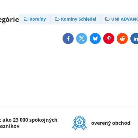
egórie
Komíny
Komíny Schiedel
UNI ADVAN
Facebook
Twitter
Bluesky
Pinterest
Reddit
L
c ako 23 000 spokojných
overený obchod
azníkov