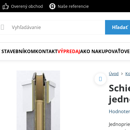
Overený obchod
Naše referencie
Hľadať
 STAVEBNÍKOM
KONTAKT
VÝPREDAJ
AKO NAKUPOVAŤ
OVE
Úvod
K
Sch
jed
Hodnoten
Jednopri