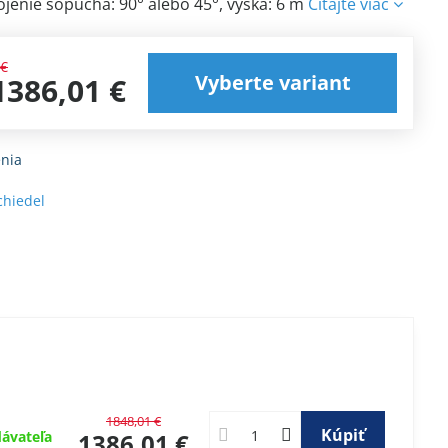
jenie sopúcha: 90° alebo 45°, výška: 6 m
Čítajte viac
 €
Vyberte variant
1386,01 €
nia
chiedel
1848,01 €
Kúpiť
ávateľa
1386,01 €