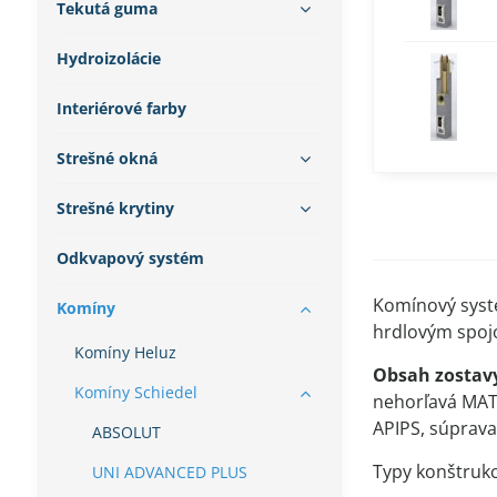
Tekutá guma
Hydroizolácie
Interiérové farby
Strešné okná
Strešné krytiny
Odkvapový systém
Komínový syst
Komíny
hrdlovým spojo
Komíny Heluz
Obsah zostav
Komíny Schiedel
nehorľavá MAT
APIPS, súprav
ABSOLUT
Typy konštruk
UNI ADVANCED PLUS