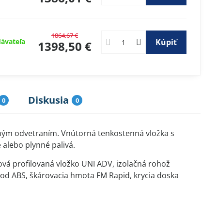
1864,67 €
ávateľa
Kúpiť
1398,50 €
Diskusia
0
0
ým odvetraním. Vnútorná tenkostenná vložka s
alebo plynné palivá.
vá profilovaná vložko UNI ADV, izolačná rohož
od ABS, škárovacia hmota FM Rapid, krycia doska