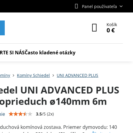
Panel používateľa
Košík
0 €
RTE SI NÁS
Často kladené otázky
omíny
Komíny Schiedel
UNI ADVANCED PLUS
iedel UNI ADVANCED PLUS
noprieduch ø140mm 6m
ie
3.5
/
5
(
2
x)
educhová komínová zostava. Priemer dymovodu: 140