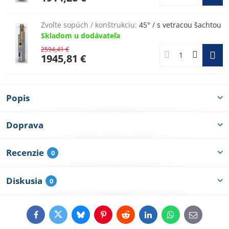
Zvoľte sopúch / konštrukciu:
45° / s vetracou šachtou
Skladom u dodávateľa
2594,41 €
1945,81 €
Popis
Doprava
Recenzie
0
Diskusia
0
Facebook
Twitter
Bluesky
Pinterest
Reddit
LinkedIn
WhatsApp
E-
mail