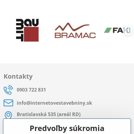
Kontakty
0903 722 831
info​@internetovestavebniny​.sk
Bratislavská 535 (areál RD)
Most pri Bratislave
Predvoľby súkromia
Pon - Pia 8:00 - 11:30 a 12:15 - 15:30