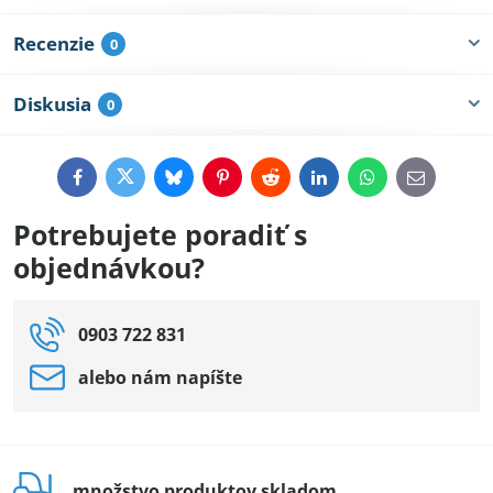
Recenzie
0
Diskusia
0
Facebook
Twitter
Bluesky
Pinterest
Reddit
LinkedIn
WhatsApp
E-
mail
Potrebujete poradiť s
objednávkou?
0903 722 831
alebo nám napíšte
množstvo produktov skladom