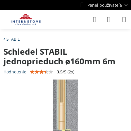
Panel používateľa
STABIL
Schiedel STABIL
jednoprieduch ø160mm 6m
3.5
/
5
(
2
x)
Hodnotenie