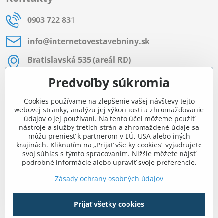
0903 722 831
info​@internetovestavebniny​.sk
Bratislavská 535 (areál RD)
Most pri Bratislave
Predvoľby súkromia
Pon - Pia 8:00 - 11:30 a 12:15 - 15:30
Cookies používame na zlepšenie vašej návštevy tejto
Facebook
webovej stránky, analýzu jej výkonnosti a zhromažďovanie
údajov o jej používaní. Na tento účel môžeme použiť
nástroje a služby tretích strán a zhromaždené údaje sa
môžu preniesť k partnerom v EÚ, USA alebo iných
Navigácia
krajinách. Kliknutím na „Prijať všetky cookies“ vyjadrujete
svoj súhlas s týmto spracovaním. Nižšie môžete nájsť
podrobné informácie alebo upraviť svoje preferencie.
Všetko o nákupe
Zásady ochrany osobných údajov
Prijať všetky cookies
©
2026
Copyright
Predvoľby súkromia
Zásady ochrany osobných údajov