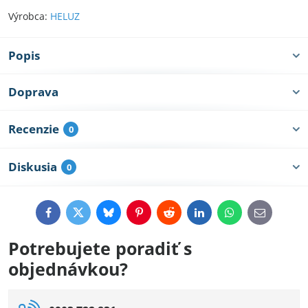
Výrobca:
HELUZ
Popis
Doprava
Recenzie
0
Diskusia
0
Facebook
Twitter
Bluesky
Pinterest
Reddit
LinkedIn
WhatsApp
E-
mail
Potrebujete poradiť s
objednávkou?