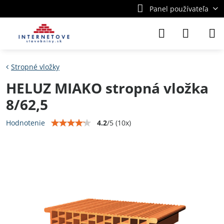
Panel používateľa
Stropné vložky
HELUZ MIAKO stropná vložka
8/62,5
4.2
/
5
(
10
x)
Hodnotenie