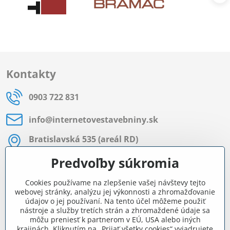
Kontakty
0903 722 831
info​@internetovestavebniny​.sk
Bratislavská 535 (areál RD)
Most pri Bratislave
Predvoľby súkromia
Pon - Pia 8:00 - 11:30 a 12:15 - 15:30
Cookies používame na zlepšenie vašej návštevy tejto
Facebook
webovej stránky, analýzu jej výkonnosti a zhromažďovanie
údajov o jej používaní. Na tento účel môžeme použiť
nástroje a služby tretích strán a zhromaždené údaje sa
môžu preniesť k partnerom v EÚ, USA alebo iných
Navigácia
krajinách. Kliknutím na „Prijať všetky cookies“ vyjadrujete