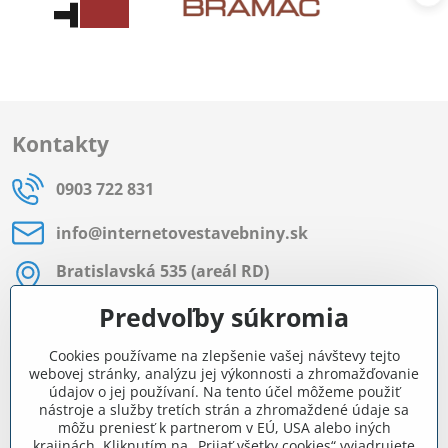
Kontakty
0903 722 831
info​@internetovestavebniny​.sk
Bratislavská 535 (areál RD)
Most pri Bratislave
Predvoľby súkromia
Pon - Pia 8:00 - 11:30 a 12:15 - 15:30
Cookies používame na zlepšenie vašej návštevy tejto
Facebook
webovej stránky, analýzu jej výkonnosti a zhromažďovanie
údajov o jej používaní. Na tento účel môžeme použiť
nástroje a služby tretích strán a zhromaždené údaje sa
môžu preniesť k partnerom v EÚ, USA alebo iných
Navigácia
krajinách. Kliknutím na „Prijať všetky cookies“ vyjadrujete