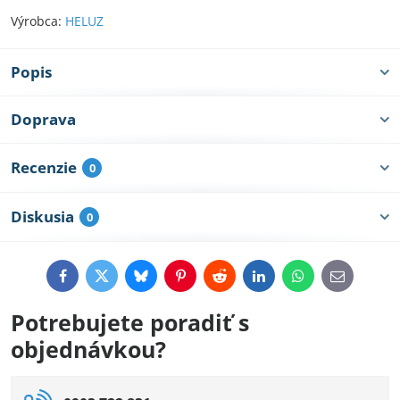
Výrobca:
HELUZ
Popis
Doprava
Recenzie
0
Diskusia
0
Facebook
Twitter
Bluesky
Pinterest
Reddit
LinkedIn
WhatsApp
E-
mail
Potrebujete poradiť s
objednávkou?