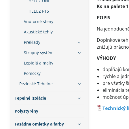
HELUZ UNI
Ks na palete 1
HELUZ P15
POPIS
Vnútorné steny
Na jednoduché 
Akustické tehly
Doplnkové tehl
Preklady
znižujú prácno
Stropný systém
VÝHODY
Lepidlá a malty
dopĺňajú ko
Pomôcky
rýchle a jed
pre všetky š
Pezinské Tehelne
eliminácia 
možnosť úp
Tepelné izolácie
Technický l
Polystyrény
Fasádne omietky a farby