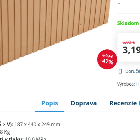
Skladom 
6,03 €
3,1
6,03 €
47%
Doruče
Výrobca:
H
Popis
Doprava
Recenzie
 × V):
187 x 440 x 249 mm
8 Kg
i v tlaku:
10,0 MPa