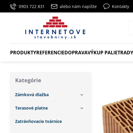
0903 722 831
alebo nám napíšte
Kontakty
PRODUKTY
REFERENCIE
DOPRAVA
VÝKUP PALIET
RADY
Kategórie
Zámková dlažba
Terasové platne
Zatrávňovacie tvárnice