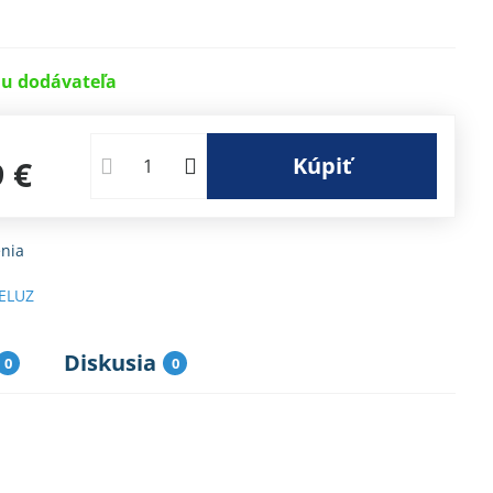
u dodávateľa
Kúpiť
9 €
nia
ELUZ
Diskusia
0
0