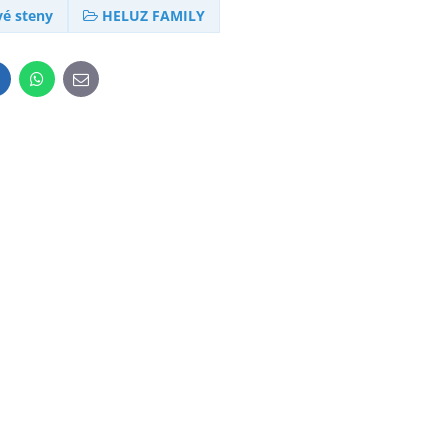
é steny
HELUZ FAMILY
inkedIn
WhatsApp
E-
mail