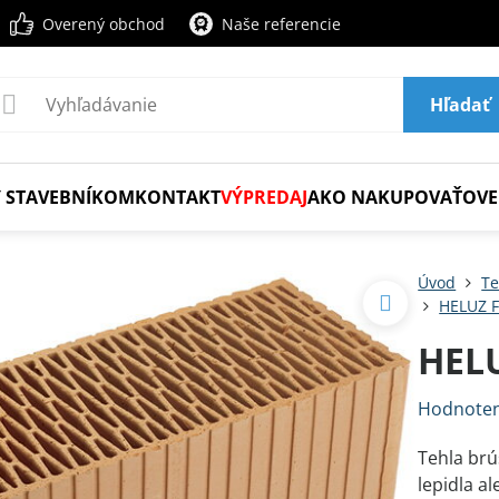
Overený obchod
Naše referencie
Hľadať
 STAVEBNÍKOM
KONTAKT
VÝPREDAJ
AKO NAKUPOVAŤ
OVE
Úvod
Te
HELUZ 
HELU
Hodnoten
Tehla brú
lepidla al