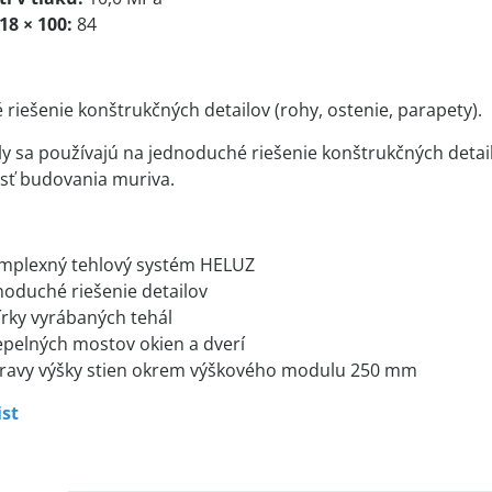
18 × 100:
84
riešenie konštrukčných detailov (rohy, ostenie, parapety).
y sa používajú na jednoduché riešenie konštrukčných detail
sť budovania muriva.
mplexný tehlový systém HELUZ
noduché riešenie detailov
írky vyrábaných tehál
tepelných mostov okien a dverí
ravy výšky stien okrem výškového modulu 250 mm
ist