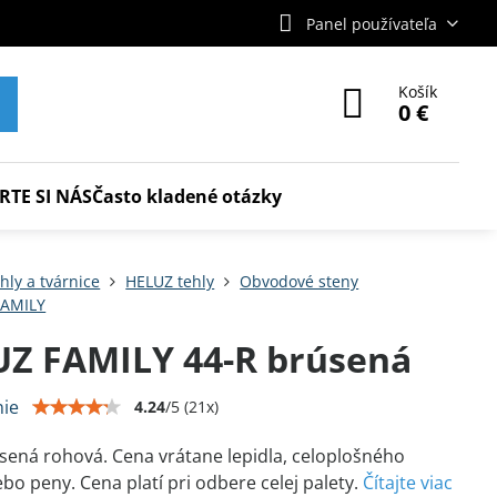
Panel používateľa
Košík
0 €
RTE SI NÁS
Často kladené otázky
hly a tvárnice
HELUZ tehly
Obvodové steny
FAMILY
Z FAMILY 44-R brúsená
ie
4.24
/
5
(
21
x)
sená rohová. Cena vrátane lepidla, celoplošného
ebo peny. Cena platí pri odbere celej palety.
Čítajte viac