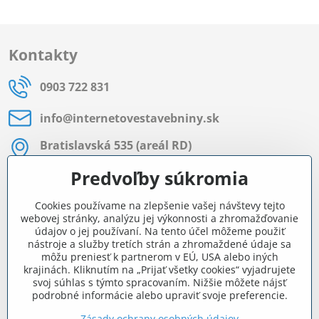
Kontakty
0903 722 831
info​@internetovestavebniny​.sk
Bratislavská 535 (areál RD)
Most pri Bratislave
Predvoľby súkromia
Pon - Pia 8:00 - 11:30 a 12:15 - 15:30
Cookies používame na zlepšenie vašej návštevy tejto
Facebook
webovej stránky, analýzu jej výkonnosti a zhromažďovanie
údajov o jej používaní. Na tento účel môžeme použiť
nástroje a služby tretích strán a zhromaždené údaje sa
môžu preniesť k partnerom v EÚ, USA alebo iných
Navigácia
krajinách. Kliknutím na „Prijať všetky cookies“ vyjadrujete
svoj súhlas s týmto spracovaním. Nižšie môžete nájsť
podrobné informácie alebo upraviť svoje preferencie.
Všetko o nákupe
Zásady ochrany osobných údajov