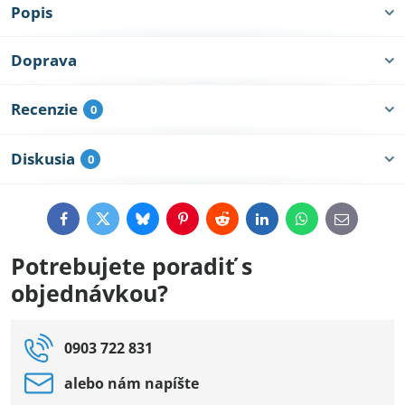
Popis
Doprava
Recenzie
0
Diskusia
0
Facebook
Twitter
Bluesky
Pinterest
Reddit
LinkedIn
WhatsApp
E-
mail
Potrebujete poradiť s
objednávkou?
0903 722 831
alebo nám napíšte