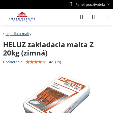
Panel používateľa
Lepidlá a malty
HELUZ zakladacia malta Z
20kg (zimná)
4
/
5
(
3
x)
Hodnotenie