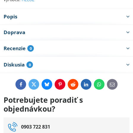
Popis
Doprava
Recenzie
0
Diskusia
0
Facebook
Twitter
Bluesky
Pinterest
Reddit
LinkedIn
WhatsApp
E-
mail
Potrebujete poradiť s
objednávkou?
0903 722 831