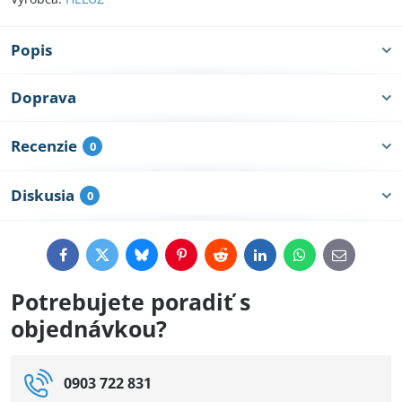
Popis
Doprava
Recenzie
0
Diskusia
0
Facebook
Twitter
Bluesky
Pinterest
Reddit
LinkedIn
WhatsApp
E-
mail
Potrebujete poradiť s
objednávkou?
0903 722 831