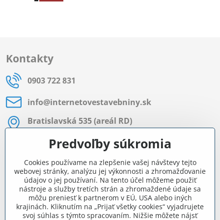
Kontakty
0903 722 831
info​@internetovestavebniny​.sk
Bratislavská 535 (areál RD)
Most pri Bratislave
Predvoľby súkromia
Pon - Pia 8:00 - 11:30 a 12:15 - 15:30
Cookies používame na zlepšenie vašej návštevy tejto
Facebook
webovej stránky, analýzu jej výkonnosti a zhromažďovanie
údajov o jej používaní. Na tento účel môžeme použiť
nástroje a služby tretích strán a zhromaždené údaje sa
môžu preniesť k partnerom v EÚ, USA alebo iných
Navigácia
krajinách. Kliknutím na „Prijať všetky cookies“ vyjadrujete
svoj súhlas s týmto spracovaním. Nižšie môžete nájsť