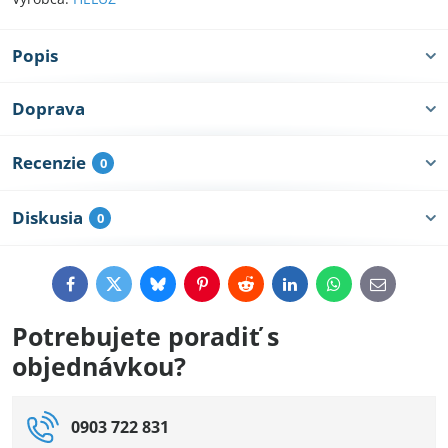
Popis
Doprava
Recenzie
0
Diskusia
0
Facebook
Twitter
Bluesky
Pinterest
Reddit
LinkedIn
WhatsApp
E-
mail
Potrebujete poradiť s
objednávkou?
0903 722 831