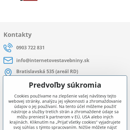
Kontakty
0903 722 831
info​@internetovestavebniny​.sk
Bratislavská 535 (areál RD)
Most pri Bratislave
Predvoľby súkromia
Pon - Pia 8:00 - 11:30 a 12:15 - 15:30
Cookies používame na zlepšenie vašej návštevy tejto
Facebook
webovej stránky, analýzu jej výkonnosti a zhromažďovanie
údajov o jej používaní. Na tento účel môžeme použiť
nástroje a služby tretích strán a zhromaždené údaje sa
môžu preniesť k partnerom v EÚ, USA alebo iných
Navigácia
krajinách. Kliknutím na „Prijať všetky cookies“ vyjadrujete
svoj súhlas s týmto spracovaním. Nižšie môžete nájsť