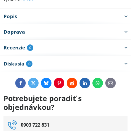
Popis
Doprava
Recenzie
0
Diskusia
0
Facebook
Twitter
Bluesky
Pinterest
Reddit
LinkedIn
WhatsApp
E-
mail
Potrebujete poradiť s
objednávkou?
0903 722 831