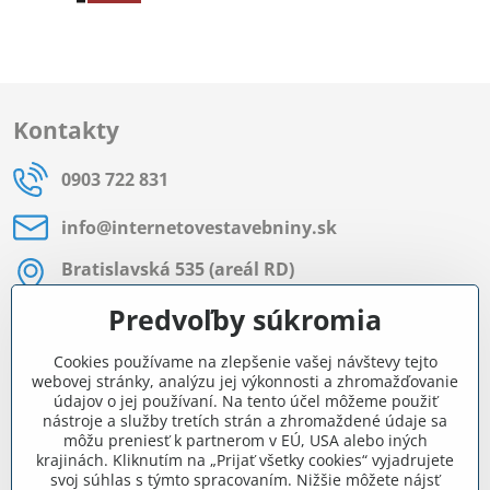
Kontakty
0903 722 831
info​@internetovestavebniny​.sk
Bratislavská 535 (areál RD)
Most pri Bratislave
Predvoľby súkromia
Pon - Pia 8:00 - 11:30 a 12:15 - 15:30
Cookies používame na zlepšenie vašej návštevy tejto
Facebook
webovej stránky, analýzu jej výkonnosti a zhromažďovanie
údajov o jej používaní. Na tento účel môžeme použiť
nástroje a služby tretích strán a zhromaždené údaje sa
môžu preniesť k partnerom v EÚ, USA alebo iných
Navigácia
krajinách. Kliknutím na „Prijať všetky cookies“ vyjadrujete
svoj súhlas s týmto spracovaním. Nižšie môžete nájsť