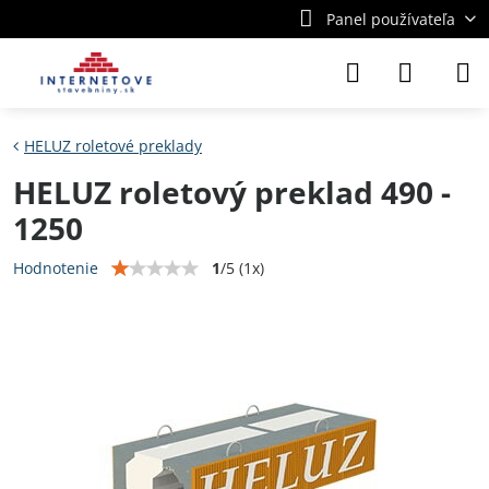
Panel používateľa
HELUZ roletové preklady
HELUZ roletový preklad 490 -
1250
1
/
5
(
1
x)
Hodnotenie