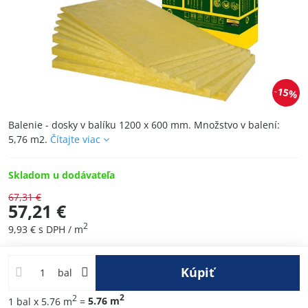
15%
Balenie - dosky v balíku 1200 x 600 mm. Množstvo v balení:
5,76 m2.
Čítajte viac
Skladom u dodávateľa
67,31 €
57,21 €
2
9,93 €
s DPH
/ m
Kúpiť
bal
2
2
1
bal
x 5.76 m
=
5.76
m