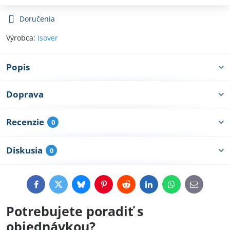
Doručenia
Výrobca:
Isover
Popis
Doprava
Recenzie
0
Diskusia
0
Facebook
Twitter
Bluesky
Pinterest
Reddit
LinkedIn
WhatsApp
E-
mail
Potrebujete poradiť s
objednávkou?