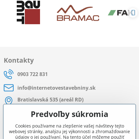
Kontakty
0903 722 831
info​@internetovestavebniny​.sk
Bratislavská 535 (areál RD)
Most pri Bratislave
Predvoľby súkromia
Pon - Pia 8:00 - 11:30 a 12:15 - 15:30
Cookies používame na zlepšenie vašej návštevy tejto
Facebook
webovej stránky, analýzu jej výkonnosti a zhromažďovanie
údajov o jej používaní. Na tento účel môžeme použiť