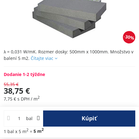
30%
λ = 0,031 W/mK. Rozmer dosky: 500mm x 1000mm. Množstvo v
balení 5 m2.
Čítajte viac
Dodanie 1-2 týždne
55,35 €
38,75 €
2
7,75 €
s DPH
/ m
Kúpiť
bal
2
2
1
bal
x 5 m
=
5
m