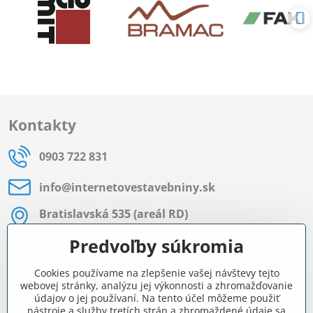
Kontakty
0903 722 831
info​@internetovestavebniny​.sk
Bratislavská 535 (areál RD)
Most pri Bratislave
Predvoľby súkromia
Pon - Pia 8:00 - 11:30 a 12:15 - 15:30
Cookies používame na zlepšenie vašej návštevy tejto
Facebook
webovej stránky, analýzu jej výkonnosti a zhromažďovanie
údajov o jej používaní. Na tento účel môžeme použiť
nástroje a služby tretích strán a zhromaždené údaje sa