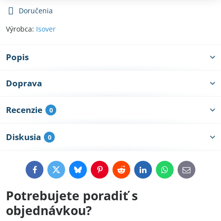
Doručenia
Výrobca:
Isover
Popis
Doprava
Recenzie
0
Diskusia
0
Facebook
Twitter
Bluesky
Pinterest
Reddit
LinkedIn
WhatsApp
E-
mail
Potrebujete poradiť s
objednávkou?