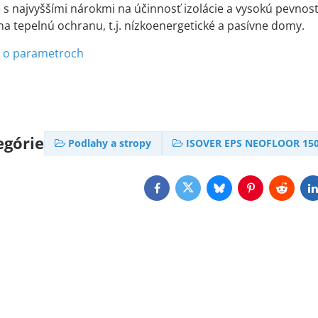
e s najvyššími nárokmi na účinnosť izolácie a vysokú pevnosť
a tepelnú ochranu, t.j. nízkoenergetické a pasívne domy.
e o parametroch
egórie
Podlahy a stropy
ISOVER EPS NEOFLOOR 15
Facebook
Twitter
Bluesky
Pinterest
Reddit
L