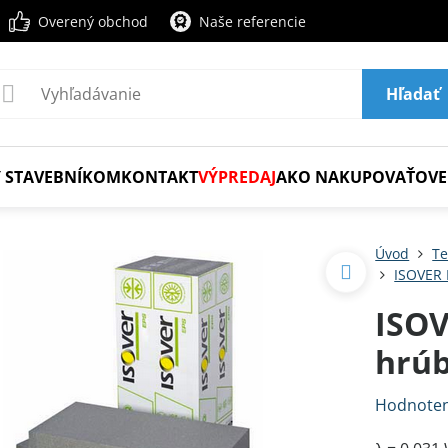
Overený obchod
Naše referencie
Hľadať
 STAVEBNÍKOM
KONTAKT
VÝPREDAJ
AKO NAKUPOVAŤ
OVE
Úvod
Te
ISOVER
ISO
hrú
Hodnoten