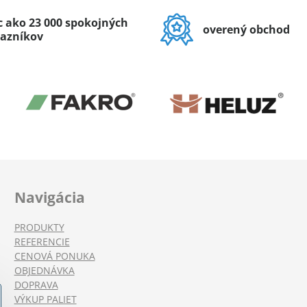
c ako 23 000 spokojných
overený obchod
azníkov
Navigácia
PRODUKTY
REFERENCIE
CENOVÁ PONUKA
OBJEDNÁVKA
DOPRAVA
VÝKUP PALIET