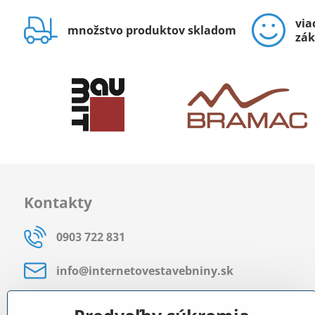
via
množstvo produktov skladom
zák
Kontakty
0903 722 831
info​@internetovestavebniny​.sk
Bratislavská 535 (areál RD)