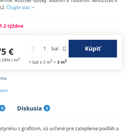
1 W/mK. Rozmer dosky: 500mm x 1000mm. Množstvo v
m2.
Čítajte viac
1-2 týždne
Kúpiť
75 €
bal
2
s DPH
/ m
2
2
1
bal
x 3 m
=
3
m
nia
sover
Diskusia
0
0
yrénu s grafitom, sú určené pre zateplenie podláh a