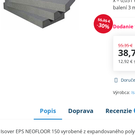
λ = 0,03
balení 3 
55,35 €
30%
Dodanie 
55,35 €
38,
12,92 €
Doruče
Výrobca:
I
Popis
Doprava
Recenzie
 Isover EPS NEOFLOOR 150 vyrobené z expandovaného polyst