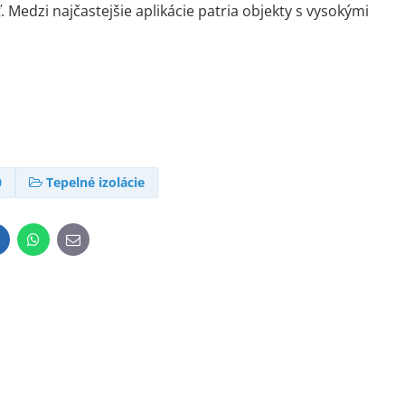
. Medzi najčastejšie aplikácie patria objekty s vysokými
0
Tepelné izolácie
inkedIn
WhatsApp
E-
mail