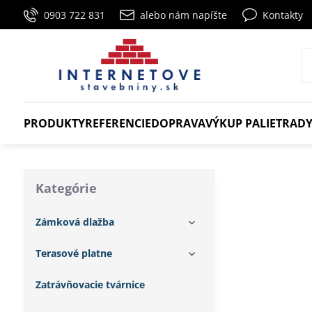
0903 722 831
alebo nám napíšte
Kontakty
PRODUKTY
REFERENCIE
DOPRAVA
VÝKUP PALIET
RADY
Kategórie
Zámková dlažba
Terasové platne
Zatrávňovacie tvárnice