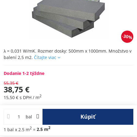
30%
λ = 0,031 W/mK. Rozmer dosky: 500mm x 1000mm. Množstvo v
balení 2,5 m2.
Čítajte viac
Dodanie 1-2 týždne
55,35 €
38,75 €
2
15,50 €
s DPH
/ m
Kúpiť
bal
2
2
1
bal
x 2.5 m
=
2.5
m