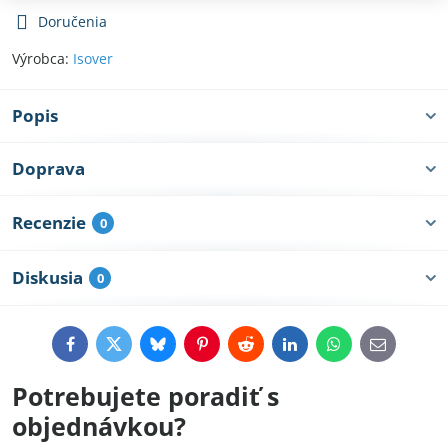
Doručenia
Výrobca:
Isover
Popis
Doprava
Recenzie
0
Diskusia
0
Facebook
Twitter
Bluesky
Pinterest
Reddit
LinkedIn
WhatsApp
E-
mail
Potrebujete poradiť s
objednávkou?