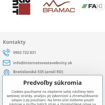
Kontakty
0903 722 831
info​@internetovestavebniny​.sk
Bratislavská 535 (areál RD)
Most pri Bratislave
Predvoľby súkromia
Pon - Pia 8:00 - 11:30 a 12:15 - 15:30
Cookies používame na zlepšenie vašej návštevy tejto
Facebook
webovej stránky, analýzu jej výkonnosti a zhromažďovanie
údajov o jej používaní. Na tento účel môžeme použiť
nástroje a služby tretích strán a zhromaždené údaje sa