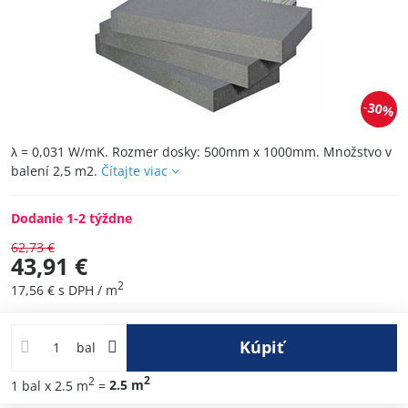
30%
λ = 0,031 W/mK. Rozmer dosky: 500mm x 1000mm. Množstvo v
balení 2,5 m2.
Čítajte viac
Dodanie 1-2 týždne
62,73 €
43,91 €
2
17,56 €
s DPH
/ m
Kúpiť
bal
2
2
1
bal
x 2.5 m
=
2.5
m