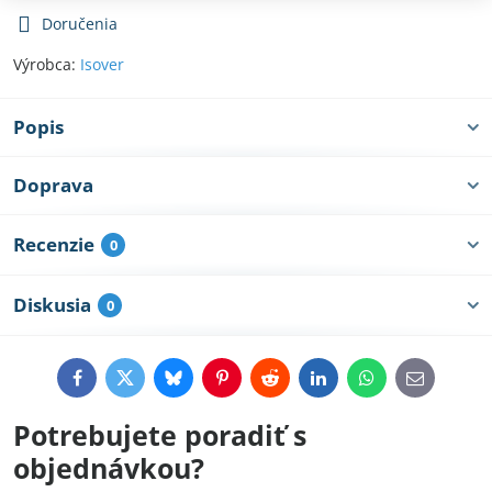
Doručenia
Výrobca:
Isover
Popis
Doprava
Recenzie
0
Diskusia
0
Facebook
Twitter
Bluesky
Pinterest
Reddit
LinkedIn
WhatsApp
E-
mail
Potrebujete poradiť s
objednávkou?