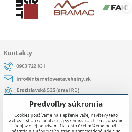
Kontakty
0903 722 831
info​@internetovestavebniny​.sk
Bratislavská 535 (areál RD)
Most pri Bratislave
Predvoľby súkromia
Pon - Pia 8:00 - 11:30 a 12:15 - 15:30
Cookies používame na zlepšenie vašej návštevy tejto
Facebook
webovej stránky, analýzu jej výkonnosti a zhromažďovanie
údajov o jej používaní. Na tento účel môžeme použiť
nástroje a služby tretích strán a zhromaždené údaje sa