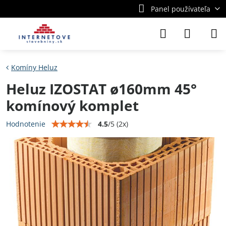
Panel používateľa
Komíny Heluz
Heluz IZOSTAT ø160mm 45°
komínový komplet
4.5
/
5
(
2
x)
Hodnotenie