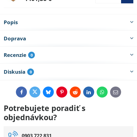
Popis
Doprava
Recenzie
0
Diskusia
0
Facebook
Twitter
Bluesky
Pinterest
Reddit
LinkedIn
WhatsApp
E-
mail
Potrebujete poradiť s
objednávkou?
0903 722 831