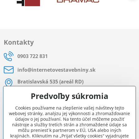
Kontakty
0903 722 831
info​@internetovestavebniny​.sk
Bratislavská 535 (areál RD)
Most pri Bratislave
Predvoľby súkromia
Pon - Pia 8:00 - 11:30 a 12:15 - 15:30
Cookies používame na zlepšenie vašej návštevy tejto
Facebook
webovej stránky, analýzu jej výkonnosti a zhromažďovanie
údajov o jej používaní. Na tento účel môžeme použiť
nástroje a služby tretích strán a zhromaždené údaje sa
môžu preniesť k partnerom v EÚ, USA alebo iných
Navigácia
krajinách. Kliknutím na „Prijať všetky cookies“ vyjadrujete