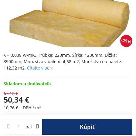
25%
λ = 0,038 W/mK. Hrúbka: 220mm, Šírka: 1200mm, Dĺžka:
3900mm, Množstvo v balení: 4,68 m2, Množstvo na palete:
112,32 m2.
Čítajte viac
Skladom u dodávateľa
67,12 €
50,34 €
2
10,76 €
s DPH
/ m
Kúpiť
bal