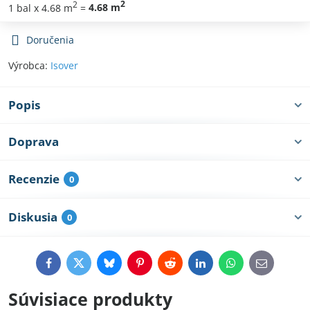
2
2
1
bal
x 4.68 m
=
4.68
m
Doručenia
Výrobca:
Isover
Popis
Doprava
Recenzie
0
Diskusia
0
Facebook
Twitter
Bluesky
Pinterest
Reddit
LinkedIn
WhatsApp
E-
mail
Súvisiace produkty