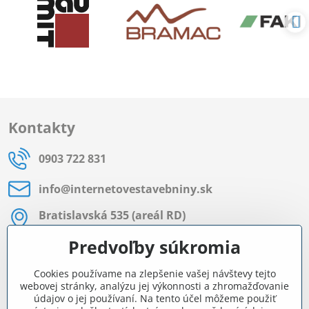
Kontakty
0903 722 831
info​@internetovestavebniny​.sk
Bratislavská 535 (areál RD)
Most pri Bratislave
Predvoľby súkromia
Pon - Pia 8:00 - 11:30 a 12:15 - 15:30
Cookies používame na zlepšenie vašej návštevy tejto
Facebook
webovej stránky, analýzu jej výkonnosti a zhromažďovanie
údajov o jej používaní. Na tento účel môžeme použiť