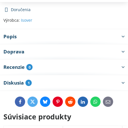
Doručenia
Výrobca:
Isover
Popis
Doprava
Recenzie
0
Diskusia
1
Facebook
Twitter
Bluesky
Pinterest
Reddit
LinkedIn
WhatsApp
E-
mail
Súvisiace produkty