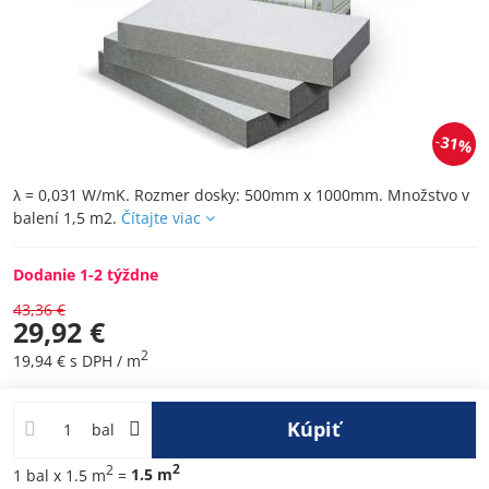
31%
λ = 0,031 W/mK. Rozmer dosky: 500mm x 1000mm. Množstvo v
balení 1,5 m2.
Čítajte viac
Dodanie 1-2 týždne
43,36 €
29,92 €
2
19,94 €
s DPH
/ m
Kúpiť
bal
2
2
1
bal
x 1.5 m
=
1.5
m