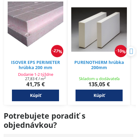
27%
10%
ISOVER EPS PERIMETER
PURENOTHERM hrúbka
hrúbka 200 mm
200mm
Dodanie 1-2 týždne
2
Skladom u dodávateľa
27,83 €
/ m
41,75 €
135,05 €
Kúpiť
Kúpiť
Potrebujete poradiť s
objednávkou?