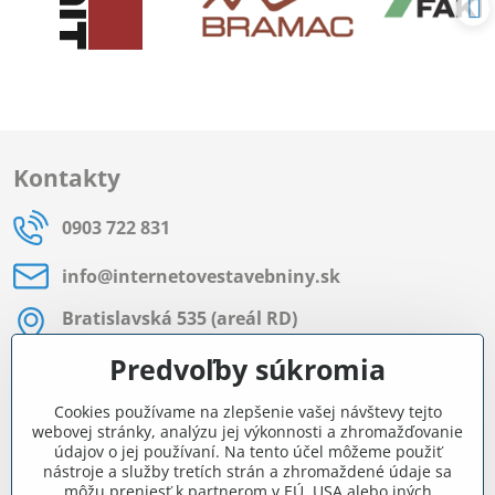
Kontakty
0903 722 831
info​@internetovestavebniny​.sk
Bratislavská 535 (areál RD)
Most pri Bratislave
Predvoľby súkromia
Pon - Pia 8:00 - 11:30 a 12:15 - 15:30
Cookies používame na zlepšenie vašej návštevy tejto
Facebook
webovej stránky, analýzu jej výkonnosti a zhromažďovanie
údajov o jej používaní. Na tento účel môžeme použiť
nástroje a služby tretích strán a zhromaždené údaje sa
môžu preniesť k partnerom v EÚ, USA alebo iných