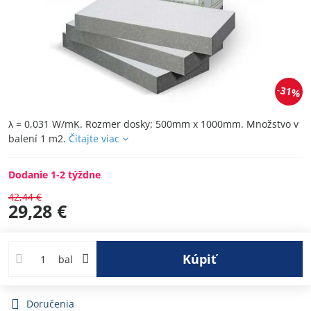
31%
λ = 0,031 W/mK. Rozmer dosky: 500mm x 1000mm. Množstvo v
balení 1 m2.
Čítajte viac
Dodanie 1-2 týždne
42,44 €
29,28 €
Kúpiť
bal
Doručenia