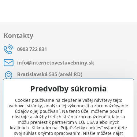
Kontakty
0903 722 831
info​@internetovestavebniny​.sk
Bratislavská 535 (areál RD)
Most pri Bratislave
Predvoľby súkromia
Pon - Pia 8:00 - 11:30 a 12:15 - 15:30
Cookies používame na zlepšenie vašej návštevy tejto
Facebook
webovej stránky, analýzu jej výkonnosti a zhromažďovanie
údajov o jej používaní. Na tento účel môžeme použiť
nástroje a služby tretích strán a zhromaždené údaje sa
môžu preniesť k partnerom v EÚ, USA alebo iných
Navigácia
krajinách. Kliknutím na „Prijať všetky cookies“ vyjadrujete
svoj súhlas s týmto spracovaním. Nižšie môžete nájsť