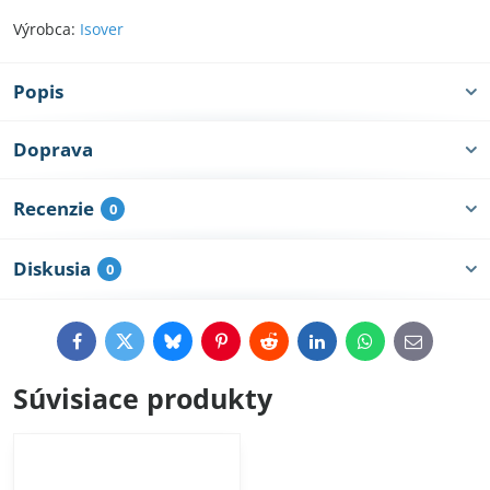
Výrobca:
Isover
Popis
Doprava
Recenzie
0
Diskusia
0
Facebook
Twitter
Bluesky
Pinterest
Reddit
LinkedIn
WhatsApp
E-
mail
Súvisiace produkty