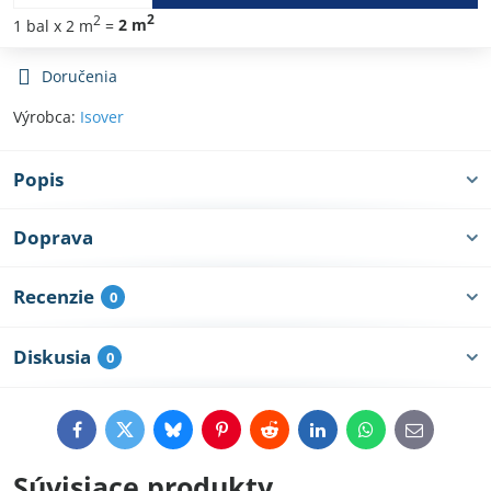
2
2
1
bal
x 2 m
=
2
m
Doručenia
Výrobca:
Isover
Popis
Doprava
Recenzie
0
Diskusia
0
Facebook
Twitter
Bluesky
Pinterest
Reddit
LinkedIn
WhatsApp
E-
mail
Súvisiace produkty