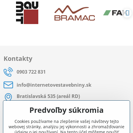
Kontakty
0903 722 831
info​@internetovestavebniny​.sk
Bratislavská 535 (areál RD)
Most pri Bratislave
Predvoľby súkromia
Pon - Pia 8:00 - 11:30 a 12:15 - 15:30
Cookies používame na zlepšenie vašej návštevy tejto
Facebook
webovej stránky, analýzu jej výkonnosti a zhromažďovanie
údajov o jej používaní. Na tento účel môžeme použiť