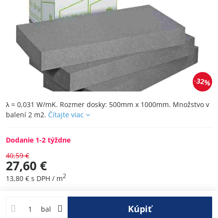
32%
λ = 0,031 W/mK. Rozmer dosky: 500mm x 1000mm. Množstvo v
balení 2 m2.
Čítajte viac
Dodanie 1-2 týždne
40,59 €
27,60 €
2
13,80 €
s DPH
/ m
Kúpiť
bal