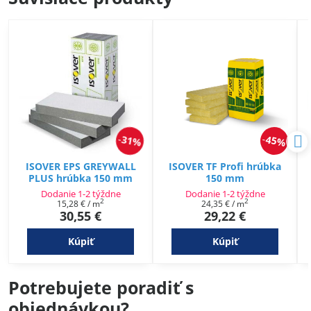
31%
45%
ISOVER EPS GREYWALL
ISOVER TF Profi hrúbka
PLUS hrúbka 150 mm
150 mm
Dodanie 1-2 týždne
Dodanie 1-2 týždne
2
2
15,28 €
/ m
24,35 €
/ m
30,55 €
29,22 €
Kúpiť
Kúpiť
Potrebujete poradiť s
objednávkou?