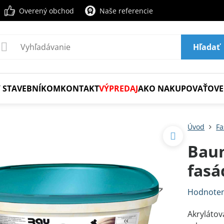
Overený obchod
Naše referencie
Hľadať
 STAVEBNÍKOM
KONTAKT
VÝPREDAJ
AKO NAKUPOVAŤ
OVE
Úvod
Fa
Baum
fasá
Hodnoten
Akrylátov