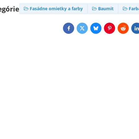
egórie
Fasádne omietky a farby
Baumit
Farb
Facebook
Twitter
Bluesky
Pinterest
Reddit
L