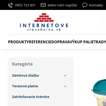
0903 722 831
alebo nám napíšte
Kontakty
PRODUKTY
REFERENCIE
DOPRAVA
VÝKUP PALIET
RADY
Kategórie
Zámková dlažba
Terasové platne
Zatrávňovacie tvárnice