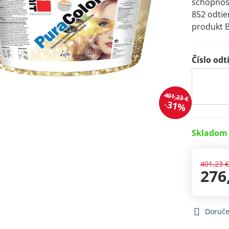
schopnosť
852 odtie
produkt B
Číslo odt
401,23 €
31%
Skladom 
401,23 
276
Doruče