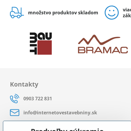
via
množstvo produktov skladom
zák
Kontakty
0903 722 831
info​@internetovestavebniny​.sk
Bratislavská 535 (areál RD)