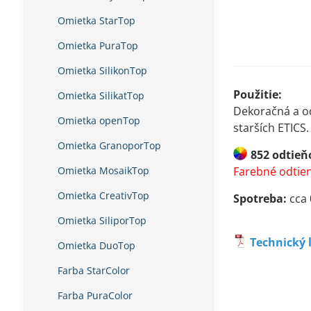
Omietka StarTop
Omietka PuraTop
Omietka SilikonTop
Použitie:
Omietka SilikatTop
Dekoračná a oc
Omietka openTop
starších ETICS.
Omietka GranoporTop
852 odtieň
Omietka MosaikTop
Farebné odtien
Omietka CreativTop
Spotreba:
cca
Omietka SiliporTop
Technický l
Omietka DuoTop
Farba StarColor
Farba PuraColor