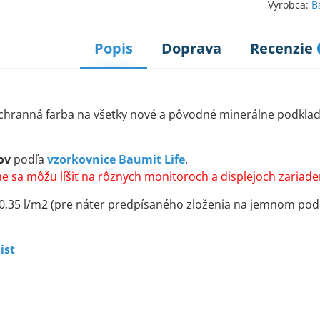
Výrobca:
B
Popis
Doprava
Recenzie
hranná farba na všetky nové a pôvodné minerálne podklady
ov
podľa
vzorkovnice Baumit Life
.
e sa môžu líšiť na rôznych monitoroch a displejoch zariaden
 0,35 l/m2 (pre náter predpísaného zloženia na jemnom pod
ist