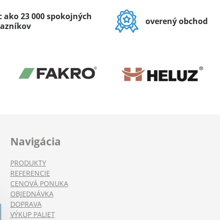
c ako 23 000 spokojných
overený obchod
azníkov
Navigácia
PRODUKTY
REFERENCIE
CENOVÁ PONUKA
OBJEDNÁVKA
DOPRAVA
VÝKUP PALIET