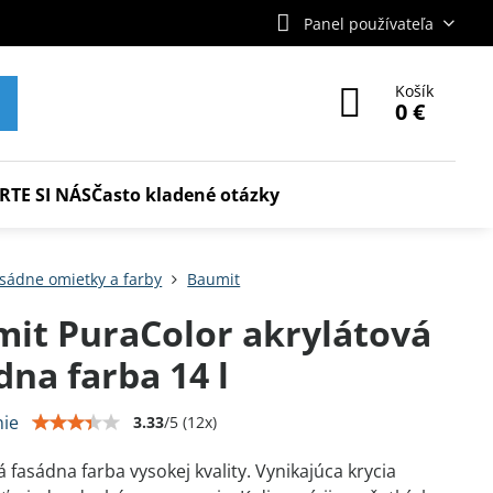
Panel používateľa
Košík
0 €
RTE SI NÁS
Často kladené otázky
sádne omietky a farby
Baumit
it PuraColor akrylátová
dna farba 14 l
ie
3.33
/
5
(
12
x)
á fasádna farba vysokej kvality. Vynikajúca krycia