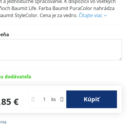
 a jednoduché spracovanie. K dispozícii vo všetkých
ňoch Baumit Life. Farba Baumit PuraColor nahrádza
aumit StyleColor. Cena je za vedro.
Čítajte viac
ieňa
u dodávateľa
€
Kúpiť
,85 €
ks
nia