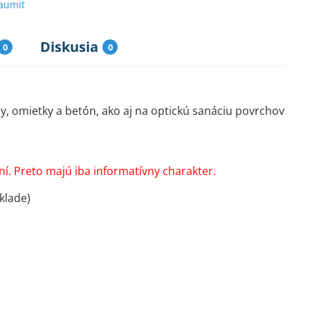
aumit
Diskusia
0
0
, omietky a betón, ako aj na optickú sanáciu povrchov
í. Preto majú iba informatívny charakter.
klade)