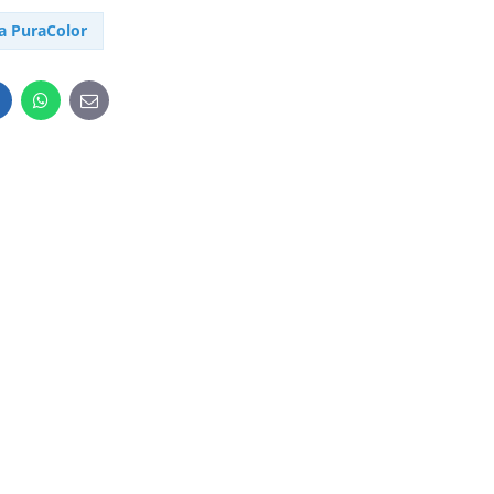
a PuraColor
inkedIn
WhatsApp
E-
mail