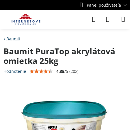
Panel používateľa
Baumit
Baumit PuraTop akrylátová
omietka 25kg
4.35
/
5
(
20
x)
Hodnotenie