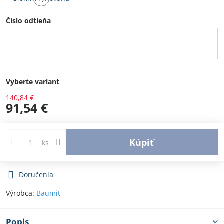
u
u
Skladom
dodávateľa
dodávateľa
u
Číslo odtieňa
dodávateľa
Vyberte variant
140,84 €
91,54 €
Kúpiť
ks
Doručenia
Výrobca:
Baumit
Popis