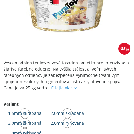
35%
Vysoko odolná tenkovrstvová fasádna omietka pre intenzívne a
žiarivé farebné odtiene. Najvyššia stálosť aj veľmi sýtych
farebných odtieňov je zabezpečená výnimočne trvanlivým
spojením kvalitných pigmentov a čisto akrylátového spojiva.
Cena je za 25 kg vedro.
Čítajte viac
Variant
1,5mm škrabaná
2,0mm škrabaná
Skladom
Skladom
3,0mm škrabaná
2,0mm ryhovaná
u
u
Skladom
Skladom
dodávateľa
dodávateľa
3,0mm ryhovaná