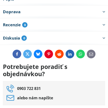
Doprava
Recenzie
0
Diskusia
0
Facebook
Twitter
Bluesky
Pinterest
Reddit
LinkedIn
WhatsApp
E-
mail
Potrebujete poradiť s
objednávkou?
0903 722 831
alebo nám napíšte