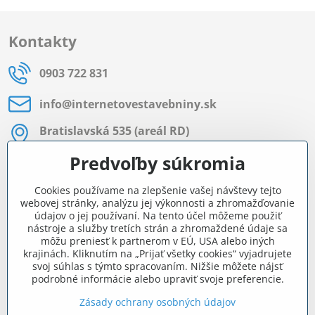
Kontakty
0903 722 831
info​@internetovestavebniny​.sk
Bratislavská 535 (areál RD)
Most pri Bratislave
Predvoľby súkromia
Pon - Pia 8:00 - 11:30 a 12:15 - 15:30
Cookies používame na zlepšenie vašej návštevy tejto
Facebook
webovej stránky, analýzu jej výkonnosti a zhromažďovanie
údajov o jej používaní. Na tento účel môžeme použiť
nástroje a služby tretích strán a zhromaždené údaje sa
môžu preniesť k partnerom v EÚ, USA alebo iných
Navigácia
krajinách. Kliknutím na „Prijať všetky cookies“ vyjadrujete
svoj súhlas s týmto spracovaním. Nižšie môžete nájsť
podrobné informácie alebo upraviť svoje preferencie.
Všetko o nákupe
Zásady ochrany osobných údajov