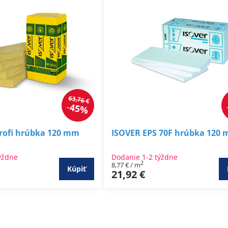
63,76 €
45%
Profi hrúbka 120 mm
ISOVER EPS 70F hrúbka 120
ýždne
Dodanie 1-2 týždne
2
8,77 €
/ m
Kúpiť
21,92 €