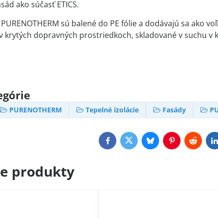
asád ako súčasť ETICS.
 PURENOTHERM sú balené do PE fólie a dodávajú sa ako voľn
 krytých dopravných prostriedkoch, skladované v suchu v kr
egórie
PURENOTHERM
Tepelné izolácie
Fasády
P
Facebook
Twitter
Bluesky
Pinterest
Reddit
L
ce produkty