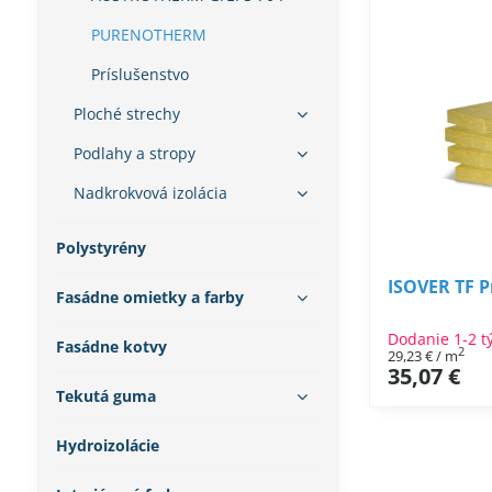
PURENOTHERM
Príslušenstvo
Ploché strechy
Podlahy a stropy
Nadkrokvová izolácia
Polystyrény
ISOVER TF 
Fasádne omietky a farby
Dodanie 1-2 t
Fasádne kotvy
2
29,23 €
/ m
35,07 €
Tekutá guma
Hydroizolácie