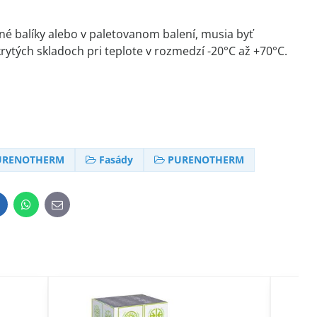
é balíky alebo v paletovanom balení, musia byť
ytých skladoch pri teplote v rozmedzí -20°C až +70°C.
URENOTHERM
Fasády
PURENOTHERM
inkedIn
WhatsApp
E-
mail