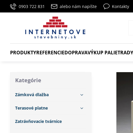
0903 722 831
alebo nám napíšte
Kontakty
PRODUKTY
REFERENCIE
DOPRAVA
VÝKUP PALIET
RADY
Kategórie
Zámková dlažba
Terasové platne
Zatrávňovacie tvárnice