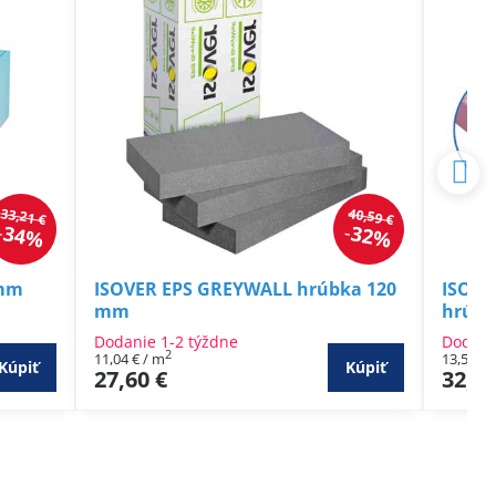
33,21 €
40,59 €
34%
32%
 mm
ISOVER EPS GREYWALL hrúbka 120
ISOVE
mm
hrúbk
Dodanie 1-2 týždne
Dodani
2
11,04 €
/ m
13,55 €
Kúpiť
Kúpiť
27,60 €
32,52