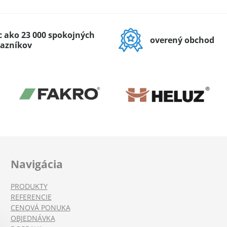
c ako 23 000 spokojných
overený obchod
azníkov
Navigácia
PRODUKTY
REFERENCIE
CENOVÁ PONUKA
OBJEDNÁVKA