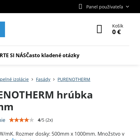
Panel používateľa
Košík
0 €
RTE SI NÁS
Často kladené otázky
pelné izolácie
Fasády
PURENOTHERM
ENOTHERM hrúbka
mm
ie
4
/
5
(
2
x)
5 W/mK. Rozmer dosky: 500mm x 1000mm. Množstvo v