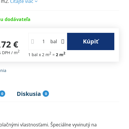
0 m2.
Čítajte viac
u dodávateľa
€
Kúpiť
,72 €
bal
2
s DPH
/ m
2
2
1
bal
x 2 m
=
2
m
nia
Diskusia
0
0
olačnými vlastnosťami. Špeciálne vyvinutý na