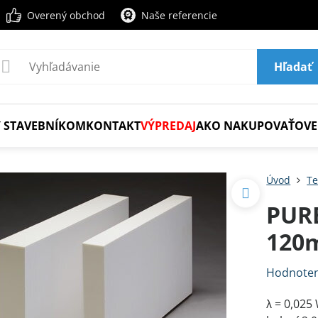
Overený obchod
Naše referencie
Hľadať
 STAVEBNÍKOM
KONTAKT
VÝPREDAJ
AKO NAKUPOVAŤ
OVE
Úvod
Te
PUR
120
Hodnoten
λ = 0,02