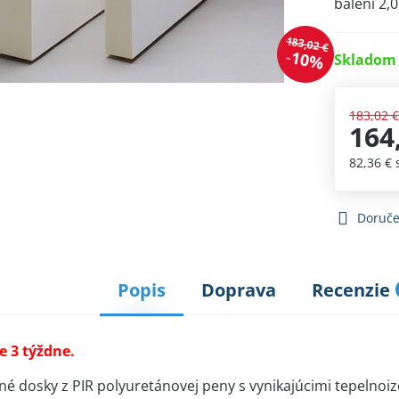
balení 2,
183,02 €
10%
Skladom 
183,02 
164
82,36 €
Doruče
Popis
Doprava
Recenzie
e 3 týždne.
né dosky z PIR polyuretánovej peny s vynikajúcimi tepelnoiz