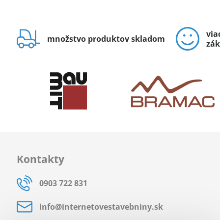
via
množstvo produktov skladom
zák
Kontakty
0903 722 831
info​@internetovestavebniny​.sk