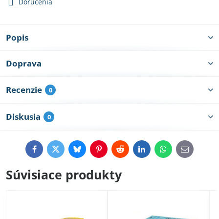
Doručenia
Popis
Doprava
Recenzie
0
Diskusia
0
Facebook
Twitter
Bluesky
Pinterest
Reddit
LinkedIn
WhatsApp
E-
mail
Súvisiace produkty