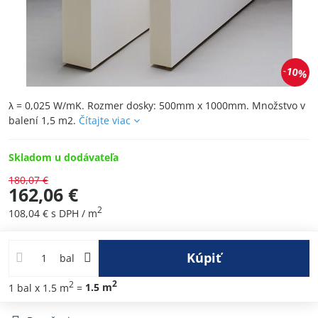
10%
λ = 0,025 W/mK. Rozmer dosky: 500mm x 1000mm. Množstvo v
balení 1,5 m2.
Čítajte viac
Skladom u dodávateľa
180,07 €
162,06 €
2
108,04 €
s DPH
/ m
Kúpiť
bal
2
2
1
bal
x 1.5 m
=
1.5
m