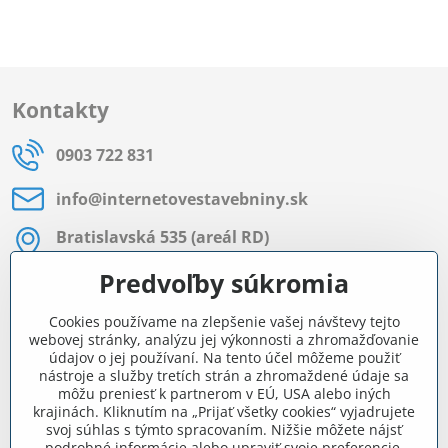
Kontakty
0903 722 831
info​@internetovestavebniny​.sk
Bratislavská 535 (areál RD)
Most pri Bratislave
Predvoľby súkromia
Pon - Pia 8:00 - 11:30 a 12:15 - 15:30
Cookies používame na zlepšenie vašej návštevy tejto
Facebook
webovej stránky, analýzu jej výkonnosti a zhromažďovanie
údajov o jej používaní. Na tento účel môžeme použiť
nástroje a služby tretích strán a zhromaždené údaje sa
môžu preniesť k partnerom v EÚ, USA alebo iných
Navigácia
krajinách. Kliknutím na „Prijať všetky cookies“ vyjadrujete
svoj súhlas s týmto spracovaním. Nižšie môžete nájsť
podrobné informácie alebo upraviť svoje preferencie.