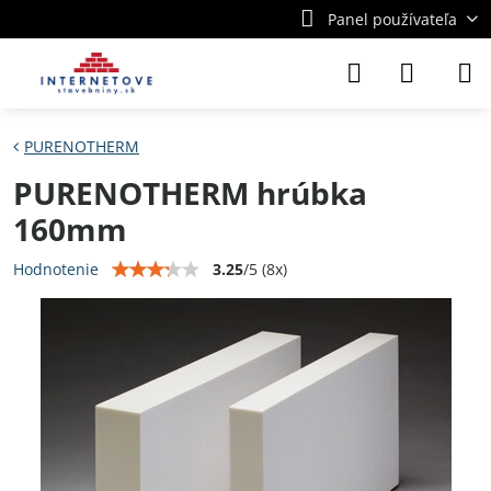
Panel používateľa
PURENOTHERM
PURENOTHERM hrúbka
160mm
3.25
/
5
(
8
x)
Hodnotenie