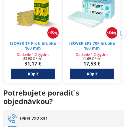
45%
34%
ISOVER TF Profi hrúbka
ISOVER EPS 70F hrúbka
160 mm
160 mm
Dodanie 1-2 týždne
Dodanie 1-2 týždne
2
2
25,98 €
/ m
11,69 €
/ m
31,17 €
17,53 €
Kúpiť
Kúpiť
Potrebujete poradiť s
objednávkou?
0903 722 831