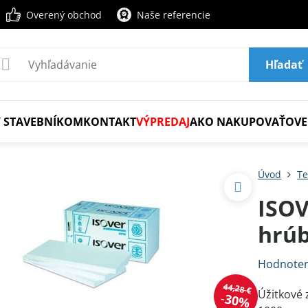
Overený obchod
Naše referencie
Hľadať
 STAVEBNÍKOM
KONTAKT
VÝPREDAJ
AKO NAKUPOVAŤ
OVE
Úvod
Te
ISOV
hrú
Hodnoten
44,28 €
Úžitkové 
30%