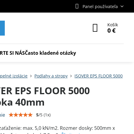
Panel používateľa
Košík
0 €
RTE SI NÁS
Často kladené otázky
pelné izolácie
Podlahy a stropy
ISOVER EPS FLOOR 5000
ER EPS FLOOR 5000
bka 40mm
ie
5
/
5
(
1
x)
zaťaženie: max. 5,0 kN/m2. Rozmer dosky: 500mm x