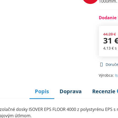
1000mm. 
Dodanie 
44,28 €
31 
4,13 €
s
Doruče
Výrobca:
I
Popis
Doprava
Recenzie
 izolačné dosky ISOVER EPS FLOOR 4000 z polystyrénu EPS s
čajovým útlmom.