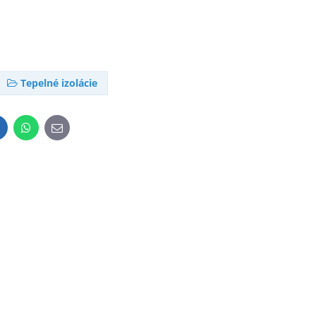
Tepelné izolácie
inkedIn
WhatsApp
E-
mail