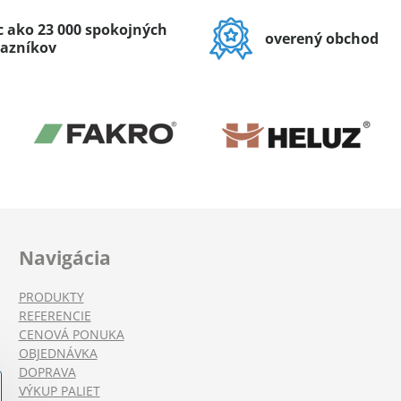
c ako 23 000 spokojných
overený obchod
azníkov
Navigácia
PRODUKTY
REFERENCIE
CENOVÁ PONUKA
OBJEDNÁVKA
DOPRAVA
VÝKUP PALIET