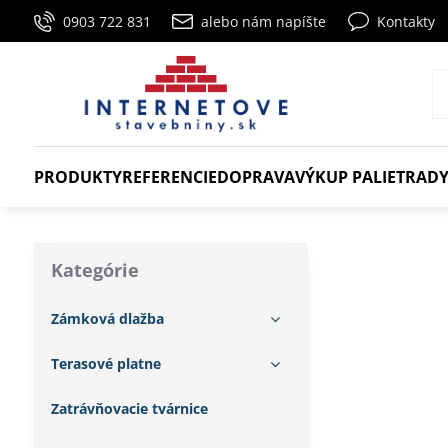
0903 722 831
alebo nám napíšte
Kontakty
PRODUKTY
REFERENCIE
DOPRAVA
VÝKUP PALIET
RADY
Kategórie
Zámková dlažba
Terasové platne
Zatrávňovacie tvárnice