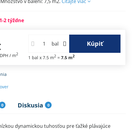
Množstvo v balení: 7,5 m2.
Čítajte viac
1-2 týždne
Kúpiť
€
bal
2
 DPH
/ m
2
2
1
bal
x 7.5 m
=
7.5
m
nia
sover
Diskusia
0
0
 nízkou dynamickou tuhosťou pre ťažké plávajúce