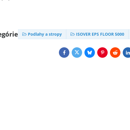
egórie
Podlahy a stropy
ISOVER EPS FLOOR 5000
Facebook
Twitter
Bluesky
Pinterest
Reddit
L