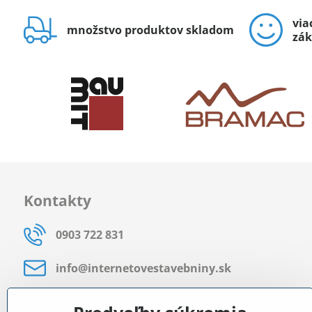
via
množstvo produktov skladom
zák
Kontakty
0903 722 831
info​@internetovestavebniny​.sk
Bratislavská 535 (areál RD)