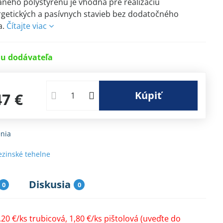
ného polystyrénu je vhodná pre realizáciu
getických a pasívnych stavieb bez dodatočného
a.
Čítajte viac
u dodávateľa
Kúpiť
47 €
nia
ezinské tehelne
Diskusia
0
0
20 €/ks trubicová, 1,80 €/ks pištolová (uveďte do