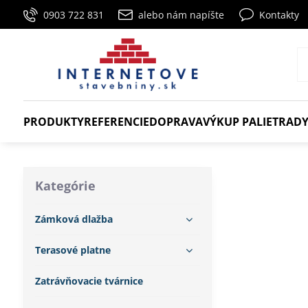
0903 722 831
alebo nám napíšte
Kontakty
PRODUKTY
REFERENCIE
DOPRAVA
VÝKUP PALIET
RADY
Kategórie
Zámková dlažba
Terasové platne
Zatrávňovacie tvárnice