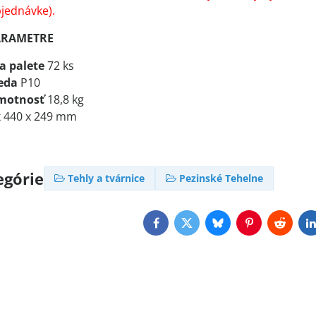
jednávke).
ARAMETRE
a palete
72 ks
eda
P10
motnosť
18,8 kg
x 440 x 249 mm
egórie
Tehly a tvárnice
Pezinské Tehelne
Facebook
Twitter
Bluesky
Pinterest
Reddit
L