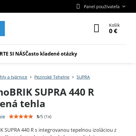
Panel používateľa
Košík
0 €
RTE SI NÁS
Často kladené otázky
hly a tvárnice
Pezinské Tehelne
SUPRA
moBRIK SUPRA 440 R
ená tehla
ie
5
/
5
(
1
x)
 SUPRA 440 R s integrovanou tepelnou izoláciou z