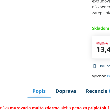
extrudova
nízkoener
zatepleni
Skladom 
19,25 €
13,
Doruče
Výrobca:
P
Popis
Doprava
Recenzie
odáva
murovacia malta zdarma
alebo
pena za príplatok
1,