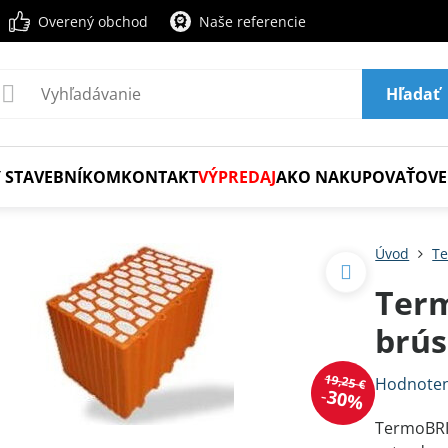
Overený obchod
Naše referencie
Hľadať
 STAVEBNÍKOM
KONTAKT
VÝPREDAJ
AKO NAKUPOVAŤ
OVE
Úvod
Te
Ter
brús
19,25 €
Hodnoten
30%
TermoBRIK