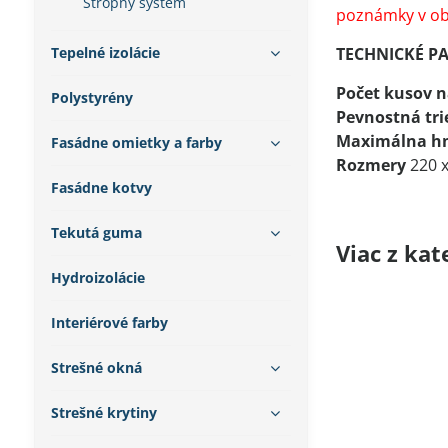
Stropný systém
poznámky v ob
Tepelné izolácie
TECHNICKÉ P
Počet kusov n
Polystyrény
Pevnostná tri
Maximálna h
Fasádne omietky a farby
Rozmery
220 
Fasádne kotvy
Tekutá guma
Viac z kat
Hydroizolácie
Interiérové farby
Strešné okná
Strešné krytiny