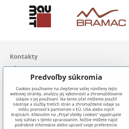
Kontakty
0903 722 831
Predvoľby súkromia
info​@internetovestavebniny​.sk
Cookies používame na zlepšenie vašej návštevy tejto
webovej stránky, analýzu jej výkonnosti a zhromažďovanie
Bratislavská 535 (areál RD)
údajov o jej používaní. Na tento účel môžeme použiť
Most pri Bratislave
nástroje a služby tretích strán a zhromaždené údaje sa
môžu preniesť k partnerom v EÚ, USA alebo iných
krajinách. Kliknutím na „Prijať všetky cookies“ vyjadrujete
Pon - Pia 8:00 - 11:30 a 12:15 - 15:30
svoj súhlas s týmto spracovaním. Nižšie môžete nájsť
podrobné informácie alebo upraviť svoje preferencie.
Facebook