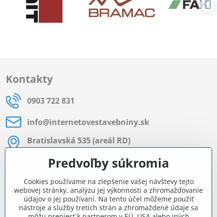
Kontakty
0903 722 831
info​@internetovestavebniny​.sk
Bratislavská 535 (areál RD)
Most pri Bratislave
Predvoľby súkromia
Pon - Pia 8:00 - 11:30 a 12:15 - 15:30
Cookies používame na zlepšenie vašej návštevy tejto
Facebook
webovej stránky, analýzu jej výkonnosti a zhromažďovanie
údajov o jej používaní. Na tento účel môžeme použiť
nástroje a služby tretích strán a zhromaždené údaje sa
môžu preniesť k partnerom v EÚ, USA alebo iných