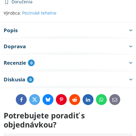
Doručenia
Výrobca:
Pezinské tehelne
Popis
Doprava
Recenzie
0
Diskusia
0
Facebook
Twitter
Bluesky
Pinterest
Reddit
LinkedIn
WhatsApp
E-
mail
Potrebujete poradiť s
objednávkou?