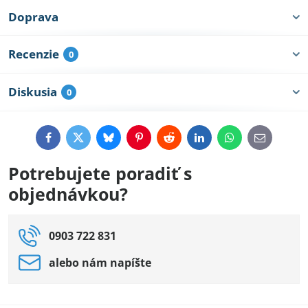
Doprava
Recenzie
0
Diskusia
0
Facebook
Twitter
Bluesky
Pinterest
Reddit
LinkedIn
WhatsApp
E-
mail
Potrebujete poradiť s
objednávkou?
0903 722 831
alebo nám napíšte