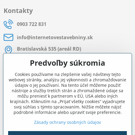
Kontakty
0903 722 831
info​@internetovestavebniny​.sk
Bratislavská 535 (areál RD)
Most pri Bratislave
Predvoľby súkromia
Pon - Pia 8:00 - 11:30 a 12:15 - 15:30
Cookies používame na zlepšenie vašej návštevy tejto
Facebook
webovej stránky, analýzu jej výkonnosti a zhromažďovanie
údajov o jej používaní. Na tento účel môžeme použiť
nástroje a služby tretích strán a zhromaždené údaje sa
môžu preniesť k partnerom v EÚ, USA alebo iných
Navigácia
krajinách. Kliknutím na „Prijať všetky cookies“ vyjadrujete
svoj súhlas s týmto spracovaním. Nižšie môžete nájsť
podrobné informácie alebo upraviť svoje preferencie.
Všetko o nákupe
Zásady ochrany osobných údajov