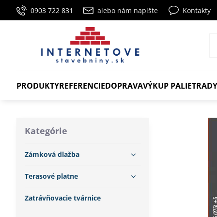
0903 722 831
alebo nám napíšte
Kontakty
PRODUKTY
REFERENCIE
DOPRAVA
VÝKUP PALIET
RADY
Kategórie
Zámková dlažba
Terasové platne
Zatrávňovacie tvárnice