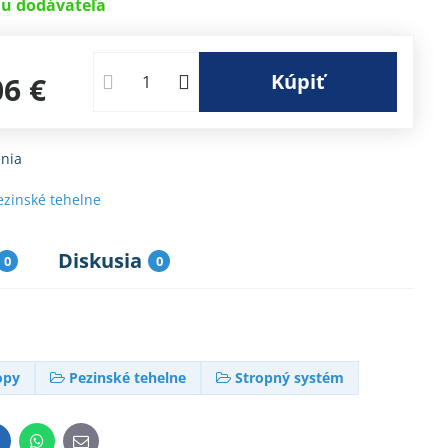
u dodávateľa
Kúpiť
06 €
nia
ezinské tehelne
Diskusia
0
0
opy
Pezinské tehelne
Stropný systém
inkedIn
WhatsApp
E-