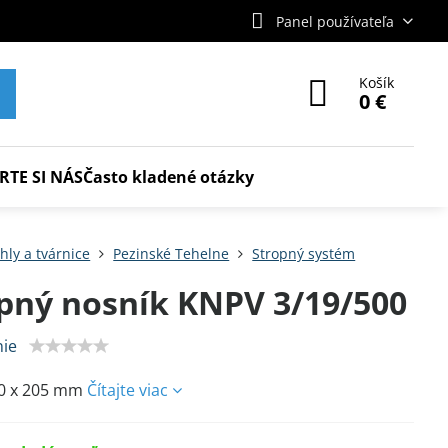
Panel používateľa
Košík
0 €
RTE SI NÁS
Často kladené otázky
hly a tvárnice
Pezinské Tehelne
Stropný systém
pný nosník KNPV 3/19/500
ie
50 x 205 mm
Čítajte viac