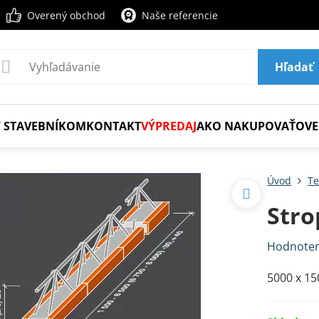
Overený obchod
Naše referencie
Hľadať
 STAVEBNÍKOM
KONTAKT
VÝPREDAJ
AKO NAKUPOVAŤ
OVE
Úvod
Te
Stro
Hodnoten
5000 x 1