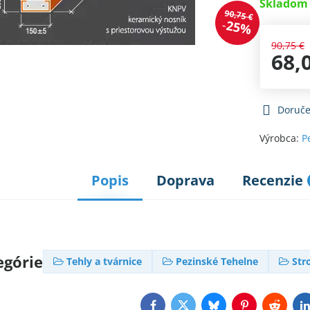
Skladom 
90,75 €
25%
90,75 €
68,
Doruče
Výrobca:
P
Popis
Doprava
Recenzie
egórie
Tehly a tvárnice
Pezinské Tehelne
Str
Facebook
Twitter
Bluesky
Pinterest
Reddit
L